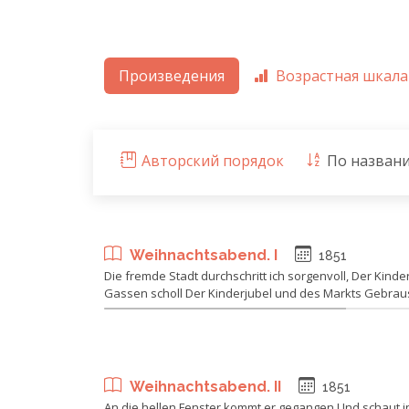
Произведения
Возрастная шкала
Авторский порядок
По назван
Weihnachtsabend. I
1851
Die fremde Stadt durchschritt ich sorgenvoll, Der Kinde
Gassen scholl Der Kinderjubel und des Markts Gebrau
Weihnachtsabend. II
1851
An die hellen Fenster kommt er gegangen Und schaut 