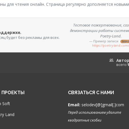
пны для чтения онлайн. Страница регулярно дополняется новым
Тестовое пожертвование, соз
демонстрации работы систем
поддержке.
Poetry-Land.
сяц будет без рекламы для всех.
— Пример записи
bron
https://poetry-land.com
Авто
всего:
 ПРОЕКТЫ
СВЯЗАТЬСЯ С НАМИ
 Soft
Email:
selodev[@]gmail[.]com
Перед использованием удалите
ry Land
квадратные скобки