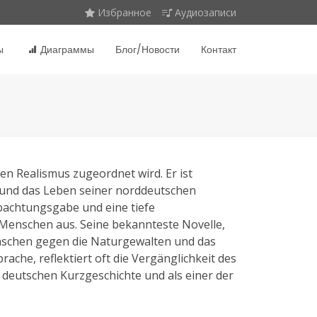
Избранное
Аудиозаписи
ы
Диаграммы
Блог/Новости
Контакт
hen Realismus zugeordnet wird. Er ist
t und das Leben seiner norddeutschen
bachtungsgabe und eine tiefe
Menschen aus. Seine bekannteste Novelle,
enschen gegen die Naturgewalten und das
rache, reflektiert oft die Vergänglichkeit des
 deutschen Kurzgeschichte und als einer der