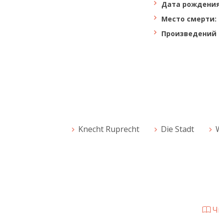
Дата рождения
Место смерти:
Произведений 
Knecht Ruprecht
Die Stadt
Чи