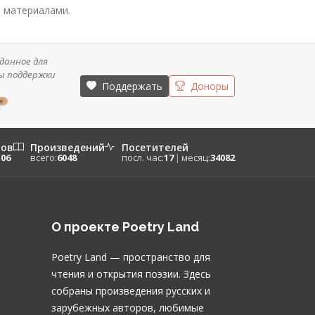
и материалами.
данное для
ы поддержки
Поддержать
Доноры
ze
/
ров
Произведений
Посетителей
106
всего:
6048
посл. час:
17
|
месяц:
34082
О проекте Poetry Land
Poetry Land — пространство для
чтения и открытия поэзии. Здесь
собраны произведения русских и