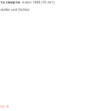
та смерти:
4 июл 1888 (70 лет)
steller und Dichter
го: 4