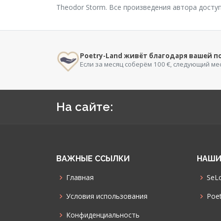
Theodor Storm. Все произведения автора досту
Poetry-Land живёт благодаря вашей 
Если за месяц соберём 100 €, следующий ме
На сайте:
ВАЖНЫЕ ССЫЛКИ
НАШИ
Главная
SeLo
Условия использования
Poet