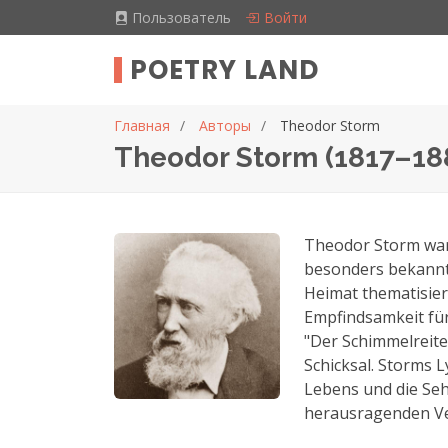
Пользователь
Войти
POETRY LAND
Главная
Авторы
Theodor Storm
Theodor Storm (1817–18
Theodor Storm war e
besonders bekannt 
Heimat thematisier
Empfindsamkeit fü
"Der Schimmelreite
Schicksal. Storms L
Lebens und die Seh
herausragenden Ver