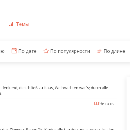
Темы
ию
По дате
По популярности
По длине
r denkend, die ich ließ zu Haus, Weihnachten war´s; durch alle
s.
Читать
in des Zimmers Raum; Die Kinder alle tanzten und sangen Um den