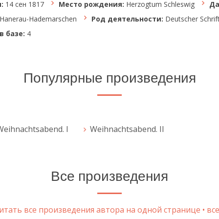
:
14 сен 1817
Место рождения:
Herzogtum Schleswig
Да
Hanerau-Hademarschen
Род деятельности:
Deutscher Schrift
в базе:
4
Популярные произведения
Weihnachtsabend. I
Weihnachtsabend. II
Все произведения
тать все произведения автора на одной странице • все