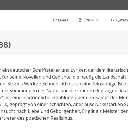
Главная
Стихи
Цитат
88)
in deutscher Schriftsteller und Lyriker, der dem literarisc
für seine Novellen und Gedichte, die häufig die Landschaf
en. Storms Werke zeichnen sich durch eine feinsinnige Beo
r die Stimmungen der Natur und die inneren Regungen des 
r", ist eine eindringliche Erzählung über den Kampf des M
yrik, geprägt von einer schlichten, aber ausdrucksstarken Sp
nsucht nach Liebe und Geborgenheit. Er gilt als Meister der
treter des poetischen Realismus.