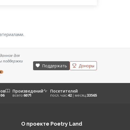
материалами.
данное для
ы поддержки
Поддержать
Доноры
ze
/
ров
Произведений
Посетителей
106
всего:
6071
посл. час:
42
|
месяц:
33565
О проекте Poetry Land