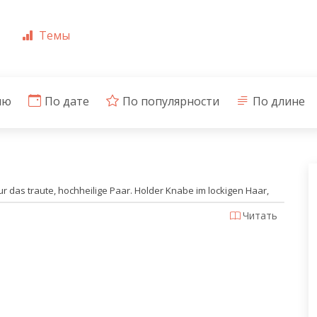
Темы
ию
По дате
По популярности
По длине
 nur das traute, hochheilige Paar. Holder Knabe im lockigen Haar,
Читать