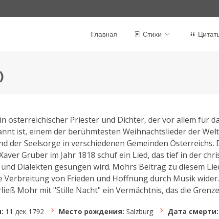
Главная
Стихи
Цитат
)
 österreichischer Priester und Dichter, der vor allem für da
annt ist, einem der berühmtesten Weihnachtslieder der Wel
nd der Seelsorge in verschiedenen Gemeinden Österreichs. 
aver Gruber im Jahr 1818 schuf ein Lied, das tief in der chri
und Dialekten gesungen wird. Mohrs Beitrag zu diesem Lied s
 Verbreitung von Frieden und Hoffnung durch Musik wider.
ieß Mohr mit "Stille Nacht" ein Vermächtnis, das die Grenze
:
11 дек 1792
Место рождения:
Salzburg
Дата смерти: