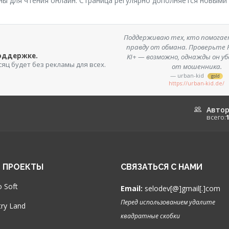
пны для чтения онлайн. Страница регулярно дополняется новыми
Поддерживаю тех, кто помога
правду от обмана. Проверьте F
поддержке.
KI+ — возможно, однажды он у
сяц будет без рекламы для всех.
от мошенника.
— urban-kid
gold
https://urban-kid.de/
Авто
всего:
 ПРОЕКТЫ
СВЯЗАТЬСЯ С НАМИ
 Soft
Email:
selodev[@]gmail[.]com
Перед использованием удалите
ry Land
квадратные скобки