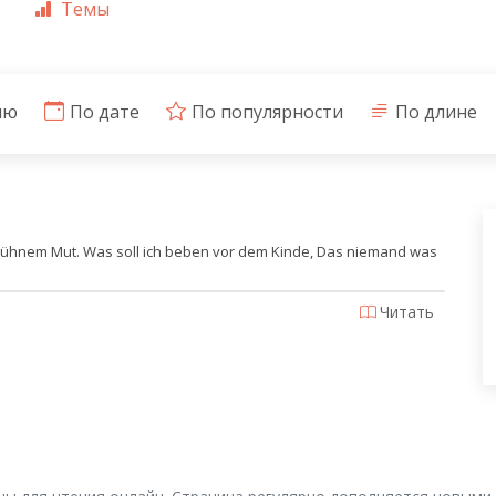
Темы
ию
По дате
По популярности
По длине
t kühnem Mut. Was soll ich beben vor dem Kinde, Das niemand was
Читать