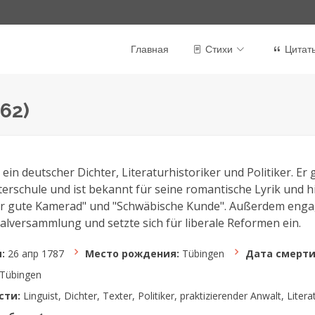
Главная
Стихи
Цитат
62)
ein deutscher Dichter, Literaturhistoriker und Politiker. Er
erschule und ist bekannt für seine romantische Lyrik und h
 gute Kamerad" und "Schwäbische Kunde". Außerdem engagier
alversammlung und setzte sich für liberale Reformen ein.
:
26 апр 1787
Место рождения:
Tübingen
Дата смерти
Tübingen
сти:
Linguist, Dichter, Texter, Politiker, praktizierender Anwalt, Litera