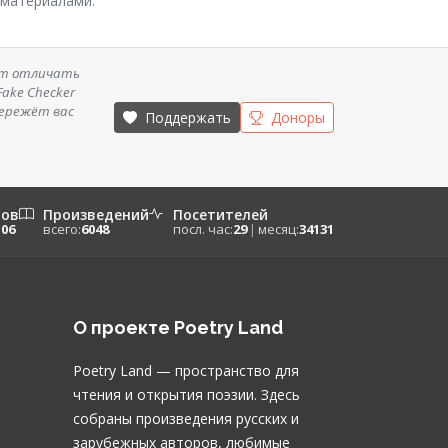
 материалами.
ет отличать
ake Checker
бережёт вас
Поддержать
Доноры
ров
Произведений
Посетителей
106
всего:
6048
посл. час:
29
|
месяц:
34131
О проекте Poetry Land
Poetry Land — пространство для
чтения и открытия поэзии. Здесь
собраны произведения русских и
зарубежных авторов, любимые