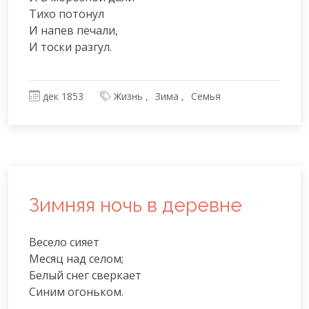
Тихо потонул

И напев печали,

И тоски разгул.
дек 1853
Жизнь
Зима
Семья
Зимняя ночь в деревне
Весело сияет

Месяц над селом;

Белый снег сверкает

Синим огоньком.