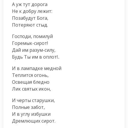
А уж тут дорога

Не к добру лежит:

Позабудут Бога,

Потеряют стыд.
Господи, помилуй

Горемык-сирот!

Дай им разум-силу,

Будь Ты им в оплот!..
И в лампадке медной

Теплится огонь,

Освещая бледно

Лик святых икон,
И черты старушки,

Полные забот,

И в углу избушки

Дремлющих сирот.