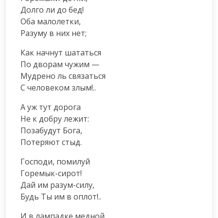
Долго ли до бед!

Оба малолетки,

Разуму в них нет;
Как начнут шататься

По дворам чужим —

Мудрено ль связаться

С человеком злым!..
А уж тут дорога

Не к добру лежит:

Позабудут Бога,

Потеряют стыд.
Господи, помилуй

Горемык-сирот!

Дай им разум-силу,

Будь Ты им в оплот!..
И в лампадке медной
