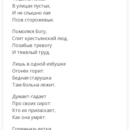
В улицах пустых,

И не слышно лая

Псов сторожевых.
Помоляся Богу,

Спит крестьянский люд,

Позабыв тревогу

И тяжёлый труд.
Лишь в одной избушке

Огонёк горит:

Бедная старушка

Там больна лежит.
Думает-гадает

Про своих сирот:

Кто их приласкает,

Как она умрёт.
Горемыки-детки,
