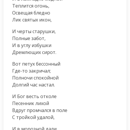
Теплится огонь,

Освещая бледно

Лик святых икон,
И черты старушки,

Полные забот,

И в углу избушки

Дремлющих сирот.
Вот петух бессонный

Где-то закричал;

Полночи спокойной

Долгий час настал.
И Бог весть отколе

Песенник лихой

Вдруг промчался в поле

С тройкой удалой,
И в морозной дали
