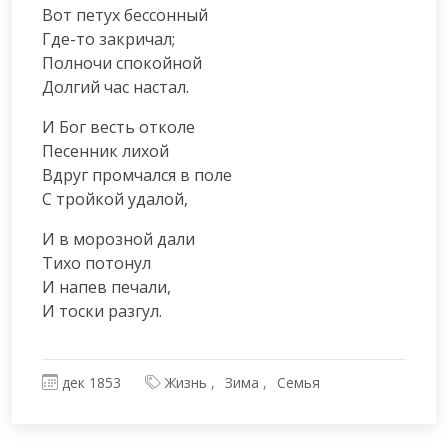
Вот петух бессонный

Где-то закричал;

Полночи спокойной

Долгий час настал.
И Бог весть отколе

Песенник лихой

Вдруг промчался в поле

С тройкой удалой,
И в морозной дали

Тихо потонул

И напев печали,

И тоски разгул.
дек 1853
Жизнь
Зима
Семья