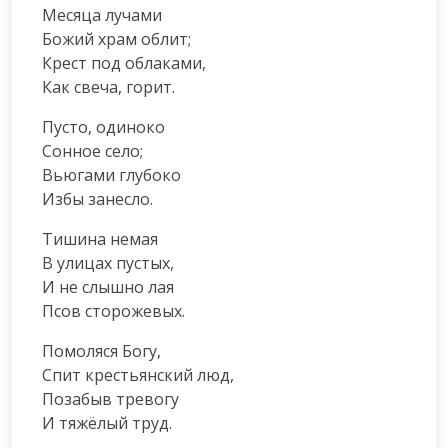
Месяца лучами

Божий храм облит;

Крест под облаками,

Как свеча, горит.
Пусто, одиноко

Сонное село;

Вьюгами глубоко

Избы занесло.
Тишина немая

В улицах пустых,

И не слышно лая

Псов сторожевых.
Помоляся Богу,

Спит крестьянский люд,

Позабыв тревогу

И тяжёлый труд.