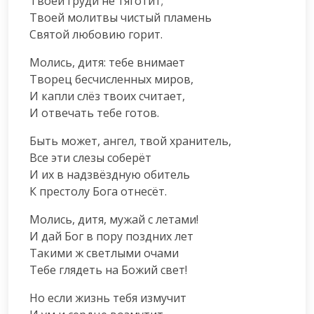
Твоей груди не тяготит;

Твоей молитвы чистый пламень

Святой любовию горит.
Молись, дитя: тебе внимает

Творец бесчисленных миров,

И капли слёз твоих считает,

И отвечать тебе готов.
Быть может, ангел, твой хранитель,

Все эти слезы соберёт

И их в надзвёздную обитель

К престолу Бога отнесёт.
Молись, дитя, мужай с летами!

И дай Бог в пору поздних лет

Такими ж светлыми очами

Тебе глядеть на Божий свет!
Но если жизнь тебя измучит
