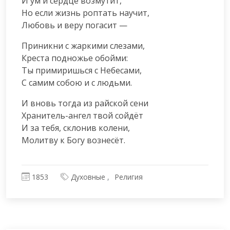
И ум и сердце возмутит,

Но если жизнь роптать научит,

Любовь и веру погасит —
Приникни с жаркими слезами,

Креста подножье обойми:

Ты примиришься с Небесами,

С самим собою и с людьми.
И вновь тогда из райской сени

Хранитель-ангел твой сойдёт

И за тебя, склонив колени,

Молитву к Богу вознесёт.
1853
Духовные
Религия