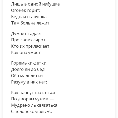
Лишь в одной избушке

Огонёк горит:

Бедная старушка

Там больна лежит.
Думает-гадает

Про своих сирот:

Кто их приласкает,

Как она умрёт.
Горемыки-детки,

Долго ли до бед!

Оба малолетки,

Разуму в них нет;
Как начнут шататься

По дворам чужим —

Мудрено ль связаться

С человеком злым!..