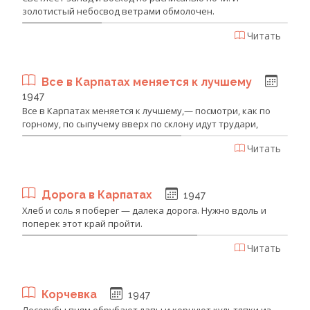
золотистый небосвод ветрами обмолочен.
Читать
Все в Карпатах меняется к лучшему
1947
Все в Карпатах меняется к лучшему,— посмотри, как по
горному, по сыпучему вверх по склону идут трудари,
Читать
Дорога в Карпатах
1947
Хлеб и соль я поберег — далека дорога. Нужно вдоль и
поперек этот край пройти.
Читать
Корчевка
1947
Лесорубы пням обрубают лапы и корчуют культяпки из