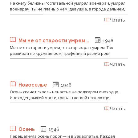
На снегу белизны госпитальной умирал военврач, умирал
военврач. Ты не плачь о нем, девушка, в городе дальнем,
Читать
Мы не от старости умрем...
1946
Мы не от старости умрем,- от старых ран умрем. Так
разливай по кружкам ром, трофейный рыжий ром!
Читать
Новоселье
1946
Осень скачет сквозь ненастье на поджаром иноходце.
Иноходец рыжей масти, грива в легкой позолотце.
Читать
Осень
1946
Перешагнула осень порог — и в Закарпатье. Каждая