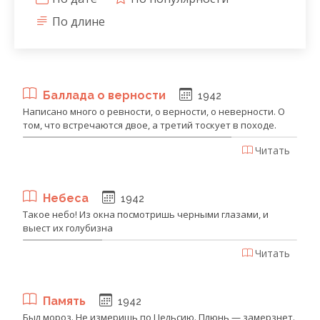
По длине
Баллада о верности
1942
Написано много о ревности, о верности, о неверности. О
том, что встречаются двое, а третий тоскует в походе.
Читать
Небеса
1942
Такое небо! Из окна посмотришь черными глазами, и
выест их голубизна
Читать
Память
1942
Был мороз. Не измеришь по Цельсию. Плюнь — замерзнет.