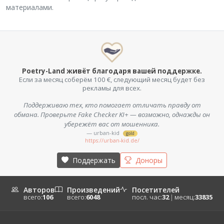
материалами.
Poetry-Land живёт благодаря вашей поддержке.
Если за месяц соберём 100 €, следующий месяц будет без
рекламы для всех.
Поддерживаю тех, кто помогает отличать правду от
обмана. Проверьте Fake Checker KI+ — возможно, однажды он
убережёт вас от мошенника.
— urban-kid
gold
https://urban-kid.de/
Поддержать
Доноры
Авторов
Произведений
Посетителей
всего:
106
всего:
6048
посл. час:
32
|
месяц:
33835