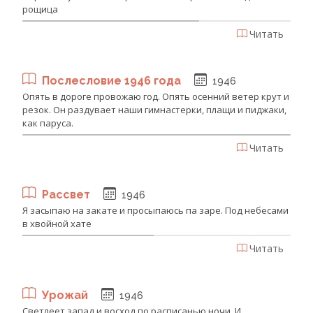
рощица
Читать
Послесловие 1946 года
1946
Опять в дороге провожаю год. Опять осенний ветер крут и
резок. Он раздувает наши гимнастерки, плащи и пиджаки,
как паруса.
Читать
Рассвет
1946
Я засыпаю на закате и просыпаюсь па заре. Под небесами
в хвойной хате
Читать
Урожай
1946
Светлеет запад и восход по расписанью ночи. И