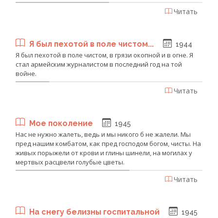
Читать
Я был пехотой в поле чистом...
1944
Я был пехотой в поле чистом, в грязи окопной и в огне. Я
стал армейским журналистом в последний год на той
войне.
Читать
Мое поколение
1945
Нас не нужно жалеть, ведь и мы никого б не жалели. Мы
пред нашим комбатом, как пред господом богом, чисты. На
живых порыжели от крови и глины шинели, на могилах у
мертвых расцвели голубые цветы.
Читать
На снегу белизны госпитальной
1945