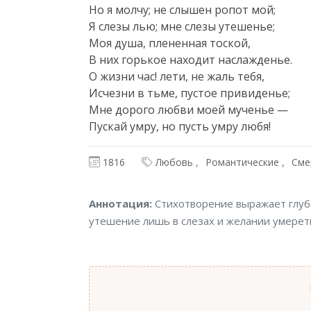
Но я молчу; не слышен ропот мой;

Я слезы лью; мне слезы утешенье;

Моя душа, плененная тоской,

В них горькое находит наслажденье.

О жизни час! лети, не жаль тебя,

Исчезни в тьме, пустое привиденье;

Мне дорого любви моей мученье —

Пускай умру, но пусть умру любя!
1816
Любовь
Романтические
Сме
Аннотация
Аннотация:
Стихотворение выражает глубо
утешение лишь в слезах и желании умерет