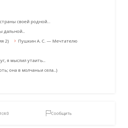
 страны своей родной…
 дальной...
я 2)
Пушкин А. С. — Мечтателю
г, я мыслил утаить...
ть; она в молчаньи села...)
тся:
0
Сообщить