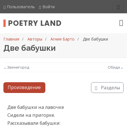
Пользователь
Войти
POETRY LAND
Главная
Авторы
Агния Барто
Две бабушки
Две бабушки
←
Звенигород
Обида
→
Произведение
Разделы
Текст произведения
Две бабушки на лавочке

Сидели на пригорке.

Рассказывали бабушки:
