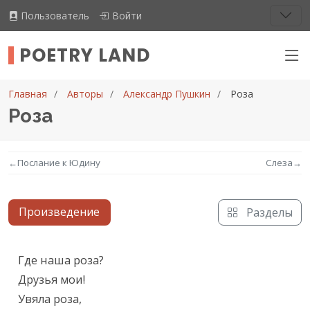
Пользователь
Войти
POETRY LAND
Главная
Авторы
Александр Пушкин
Роза
Роза
←
Послание к Юдину
Слеза
→
Произведение
Разделы
Текст произведения
Где наша роза?

Друзья мои!

Увяла роза,
