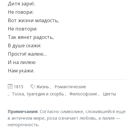
Дитя зари!..

Не говори:

Вот жизни младость,

Не повтори:

Так вянет радость,

В душе скажи:

Прости! жалею…

И на лилею

Нам укажи.
1815
Жизнь
Романтические
Тоска, трагедия и скорбь
Философские
Цветы
Примечания
Примечания:
Согласно символике, сложившейся ещё
в античном мире, роза означает любовь, а лилия —
непорочность.