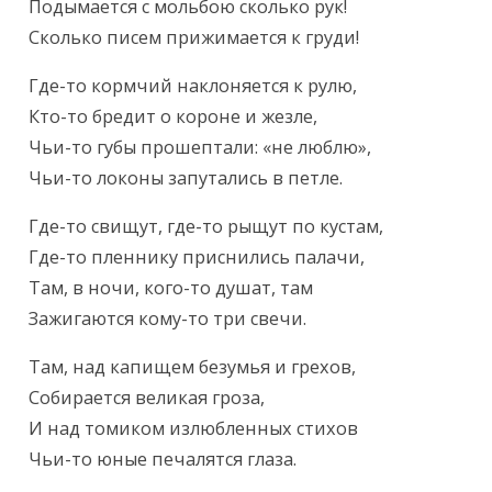
Подымается с мольбою сколько рук!

Сколько писем прижимается к груди!
Где-то кормчий наклоняется к рулю,

Кто-то бредит о короне и жезле,

Чьи-то губы прошептали: «не люблю»,

Чьи-то локоны запутались в петле.
Где-то свищут, где-то рыщут по кустам,

Где-то пленнику приснились палачи,

Там, в ночи, кого-то душат, там

Зажигаются кому-то три свечи.
Там, над капищем безумья и грехов,

Собирается великая гроза,

И над томиком излюбленных стихов

Чьи-то юные печалятся глаза.