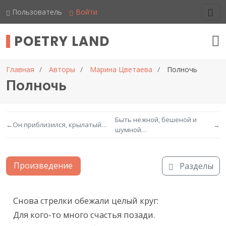
Пользователь
Войти
POETRY LAND
Главная
Авторы
Марина Цветаева
Полночь
Полночь
Быть нежной, бешеной и
←
Он приблизился, крылатый…
→
шумной…
Произведение
Разделы
Текст произведения
Снова стрелки обежали целый круг:

Для кого-то много счастья позади.
