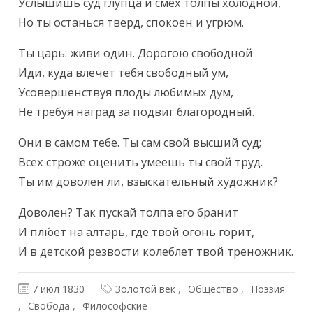
Услышишь суд глупца и смех толпы холодной,

Но ты останься тверд, спокоен и угрюм.
Ты царь: живи один. Дорогою свободной

Иди, куда влечет тебя свободный ум,

Усовершенствуя плоды любимых дум,

Не требуя наград за подвиг благородный.
Они в самом тебе. Ты сам свой высший суд;

Всех строже оценить умеешь ты свой труд.

Ты им доволен ли, взыскательный художник?
Доволен? Так пускай толпа его бранит

И плю́ет на алтарь, где твой огонь горит,

И в детской резвости колеблет твой треножник.
7 июл 1830
Золотой век
Общество
Поэзия
Свобода
Философские