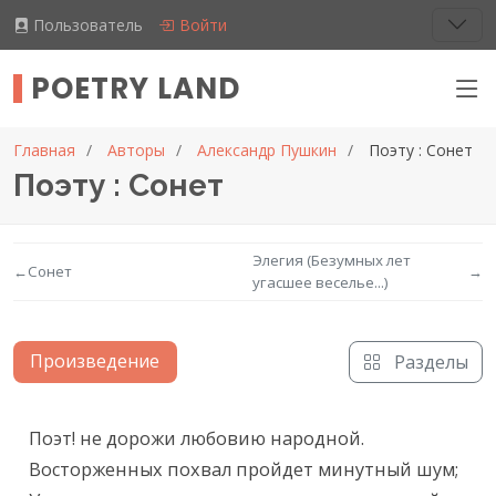
Пользователь
Войти
POETRY LAND
Главная
Авторы
Александр Пушкин
Поэту : Сонет
Поэту : Сонет
Элегия (Безумных лет
←
Сонет
→
угасшее веселье...)
Произведение
Разделы
Текст произведения
Поэт! не дорожи любовию народной.

Восторженных похвал пройдет минутный шум;
