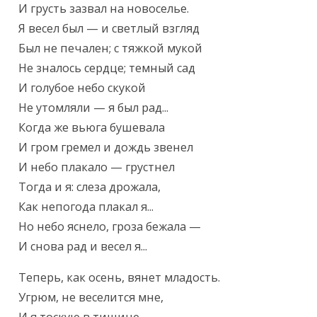
И грусть зазвал на новоселье.

Я весел был — и светлый взгляд

Был не печален; с тяжкой мукой

Не зналось сердце; темный сад

И голубое небо скукой

Не утомляли — я был рад...

Когда же вьюга бушевала

И гром гремел и дождь звенел

И небо плакало — грустнел

Тогда и я: слеза дрожала,

Как непогода плакал я...

Но небо яснело, гроза бежала —

И снова рад и весел я...
Теперь, как осень, вянет младость.

Угрюм, не веселится мне,
