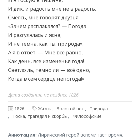
И я тоскую в тишине,

И дик, и радость мне не в радость.

Смеясь, мне говорят друзья:

«Зачем расплакался? — Погода

И разгулялась и ясна,

И не темна, как ты, природа».

А я в ответ: — Мне всё равно,

Как день, все измененья года!

Светло ль, темно ли — всё одно,

Когда в сем сердце непогода!»
Дата создания: не позднее 1826
1826
Жизнь
Золотой век
Природа
Тоска, трагедия и скорбь
Философские
Аннотация
Аннотация:
Лирический герой вспоминает время,