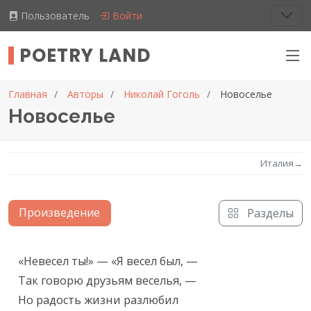
Пользователь
Войти
POETRY LAND
Главная
Авторы
Николай Гоголь
Новоселье
Новоселье
Италия
→
Произведение
Разделы
Текст произведения
«Невесел ты!» — «Я весел был, —

Так говорю друзьям веселья, —

Но радость жизни разлюбил
