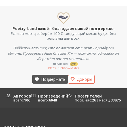
Poetry-Land живёт благодаря вашей поддержке.
Если за месяц соберём 100 €, следующий месяц будет без
рекламы для всех.
Поддерживаю тех, кто помогает отличать правду от
обмана. Проверьте Fake Checker KI+ — возможно, однажды он
убережёт вас от мошенника.
— urban-kid
gold
https://urban-kid.de/
Поддержать
Доноры
Авторов
Произведений
Посетителей
всего:
106
всего:
6048
посл. час:
26
|
месяц:
33876