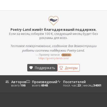
Poetry-Land живёт благодаря вашей поддержке.
Если за месяц соберём 100 €, следующий месяц будет без
рекламы для всех.
Тестовое пожертвование, созданное для демонстрации
работы системы поддержки Poetry-Land.
— Пример записи
bronze
https://poetry-land.com/
Поддержать
Доноры
Авторов
Произведений
Посетителей
всего:
106
всего:
6048
посл. час:
23
|
месяц:
34001