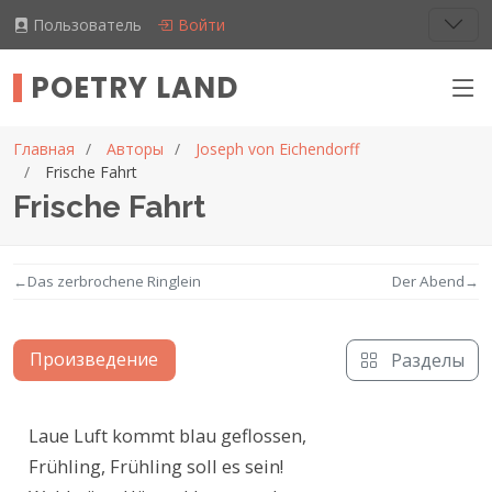
Пользователь
Войти
POETRY LAND
Главная
Авторы
Joseph von Eichendorff
Frische Fahrt
Frische Fahrt
←
Das zerbrochene Ringlein
Der Abend
→
Произведение
Разделы
Текст произведения
Laue Luft kommt blau geflossen,

Frühling, Frühling soll es sein!
