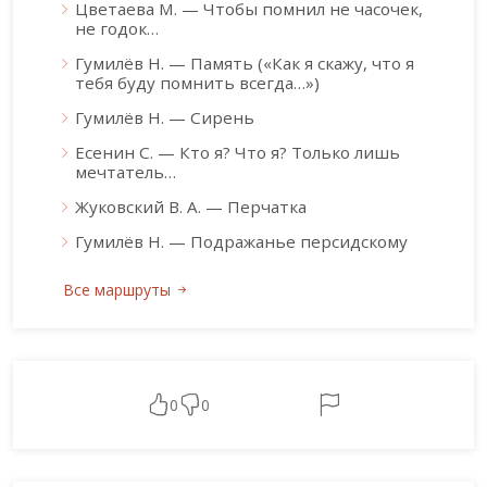
Цветаева М. — Чтобы помнил не часочек,
не годок…
Гумилёв Н. — Память («Как я скажу, что я
тебя буду помнить всегда…»)
Гумилёв Н. — Сирень
Есенин С. — Кто я? Что я? Только лишь
мечтатель…
Жуковский В. А. — Перчатка
Гумилёв Н. — Подражанье персидскому
Все маршруты
0
0