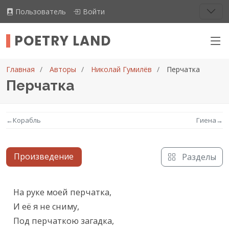
Пользователь
Войти
POETRY LAND
Главная
Авторы
Николай Гумилёв
Перчатка
Перчатка
←
Корабль
Гиена
→
Произведение
Разделы
Текст произведения
На руке моей перчатка,

И её я не сниму,

Под перчаткою загадка,
