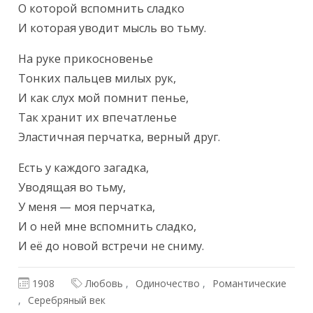
О которой вспомнить сладко

И которая уводит мысль во тьму.
На руке прикосновенье

Тонких пальцев милых рук,

И как слух мой помнит пенье,

Так хранит их впечатленье

Эластичная перчатка, верный друг.
Есть у каждого загадка,

Уводящая во тьму,

У меня — моя перчатка,

И о ней мне вспомнить сладко,

И её до новой встречи не сниму.
1908
Любовь
Одиночество
Романтические
Серебряный век