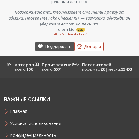
рекламы для всех.
Поддерживаю тех, кто помогает отличать правду от
обмана. Проверьте Fake Checker KI+ — возможно, однажды он
убережёт вас от мошенника.
— urban-kid
gold
https://urban-kid.de/
Поддержать
Доноры
Авторов
Произведений
Посетителей
всего:
106
всего:
6071
посл. час:
26
|
месяц:
33403
ВАЖНЫЕ ССЫЛКИ
Главная
Условия использования
Конфиденциальность