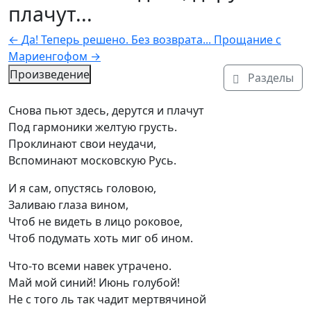
плачут...
←
Да! Теперь решено. Без возврата...
Прощание с
Мариенгофом
→
Произведение
Разделы
Текст произведения
Снова пьют здесь, дерутся и плачут

Под гармоники желтую грусть.

Проклинают свои неудачи,

Вспоминают московскую Русь.
И я сам, опустясь головою,

Заливаю глаза вином,

Чтоб не видеть в лицо роковое,

Чтоб подумать хоть миг об ином.
Что-то всеми навек утрачено.

Май мой синий! Июнь голубой!

Не с того ль так чадит мертвячиной
