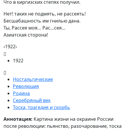
Что в киргизских степях получил.
Нет! таких не подмять, не рассеять!

Бесшабашность им гнилью дана.

Ты, Рассея моя… Рас…сея…

Азиатская сторона!
‹1922›
1922
Ностальгические
Революция
Родина
Серебряный век
Тоска, трагедия и скорбь
Аннотация
Аннотация:
Картина жизни на окраине России
после революции: пьянство, разочарование, тоска