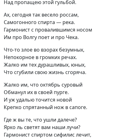
Над пропащею этой гульбой.
Ах, сегодня так весело россам,

Самогонного спирта — река.

Гармонист с провалившимся носом

Им про Волгу поет и про Чека.
Что-то злое во взорах безумных,

Непокорное в громких речах.

Жалко им тех дурашливых, юных,

Что сгубили свою жизнь сгоряча.
Жалко им, что октябрь суровый

Обманул их в своей пурге.

И уж удалью точится новой

Крепко спрятанный нож в сапоге.
Где ж вы те, что ушли далече?

Ярко ль светят вам наши лучи?

Гармонист спиртом сифилис лечит,
