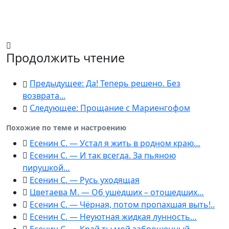
Продолжить чтение
Предыдущее: Да! Теперь решено. Без
возврата...
Следующее: Прощание с Мариенгофом
Похожие по теме и настроению
Есенин С. — Устал я жить в родном краю…
Есенин С. — И так всегда. За пьяною
пирушкой…
Есенин С. — Русь уходящая
Цветаева М. — Об ушедших – отошедших…
Есенин С. — Чёрная, потом пропахшая выть!..
Есенин С. — Неуютная жидкая лунность…
Есенин С. — Край ты мой заброшенный…