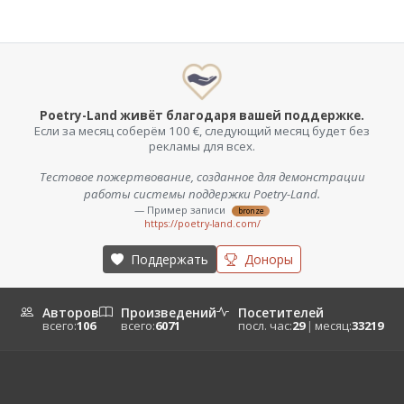
Poetry-Land живёт благодаря вашей поддержке.
Если за месяц соберём 100 €, следующий месяц будет без
рекламы для всех.
Тестовое пожертвование, созданное для демонстрации
работы системы поддержки Poetry-Land.
— Пример записи
bronze
https://poetry-land.com/
Поддержать
Доноры
Авторов
Произведений
Посетителей
всего:
106
всего:
6071
посл. час:
29
|
месяц:
33219