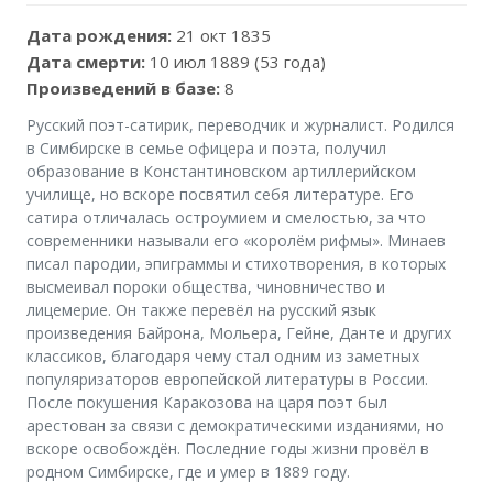
Дата рождения:
21 окт 1835
Дата смерти:
10 июл 1889 (53 года)
Произведений в базе:
8
Русский поэт-сатирик, переводчик и журналист. Родился
в Симбирске в семье офицера и поэта, получил
образование в Константиновском артиллерийском
училище, но вскоре посвятил себя литературе. Его
сатира отличалась остроумием и смелостью, за что
современники называли его «королём рифмы». Минаев
писал пародии, эпиграммы и стихотворения, в которых
высмеивал пороки общества, чиновничество и
лицемерие. Он также перевёл на русский язык
произведения Байрона, Мольера, Гейне, Данте и других
классиков, благодаря чему стал одним из заметных
популяризаторов европейской литературы в России.
После покушения Каракозова на царя поэт был
арестован за связи с демократическими изданиями, но
вскоре освобождён. Последние годы жизни провёл в
родном Симбирске, где и умер в 1889 году.