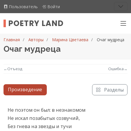
Пользователь
Войти
POETRY LAND
Главная
Авторы
Марина Цветаева
Очаг мудреца
Очаг мудреца
←
Отъезд
Ошибка
→
Произведение
Разделы
Текст произведения
Не поэтом он был: в незнакомом

Не искал позабытых созвучий,

Без гнева на звезды и тучи
