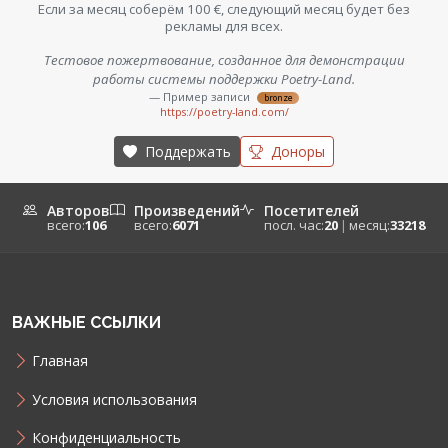
Если за месяц соберём 100 €, следующий месяц будет без
рекламы для всех.
Тестовое пожертвование, созданное для демонстрации
работы системы поддержки Poetry-Land.
— Пример записи
bronze
https://poetry-land.com/
Поддержать
Доноры
Авторов
Произведений
Посетителей
всего:
106
всего:
6071
посл. час:
20
|
месяц:
33218
ВАЖНЫЕ ССЫЛКИ
Главная
Условия использования
Конфиденциальность