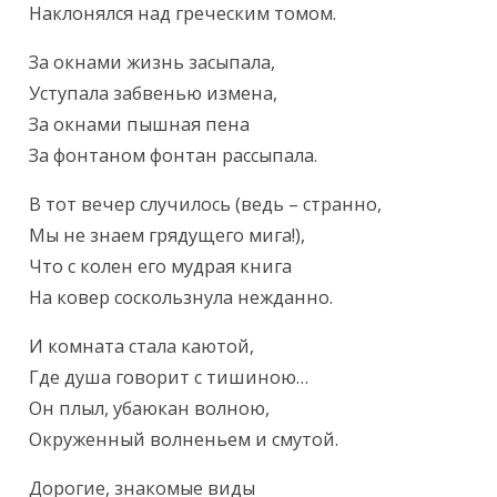
Наклонялся над греческим томом.
За окнами жизнь засыпала,

Уступала забвенью измена,

За окнами пышная пена

За фонтаном фонтан рассыпала.
В тот вечер случилось (ведь – странно,

Мы не знаем грядущего мига!),

Что с колен его мудрая книга

На ковер соскользнула нежданно.
И комната стала каютой,

Где душа говорит с тишиною…

Он плыл, убаюкан волною,

Окруженный волненьем и смутой.
Дорогие, знакомые виды
