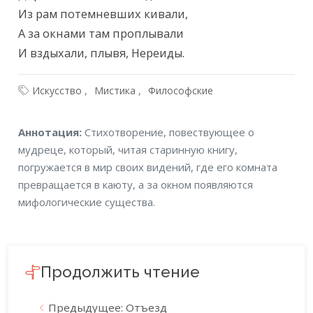
Из рам потемневших кивали,

А за окнами там проплывали

И вздыхали, плывя, Нереиды.
Искусство
Мистика
Философские
Аннотация
Аннотация:
Стихотворение, повествующее о
мудреце, который, читая старинную книгу,
погружается в мир своих видений, где его комната
превращается в каюту, а за окном появляются
мифологические существа.
Продолжить чтение
Предыдущее: Отъезд