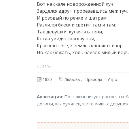
Вот на скале новорожденной луч

Зарделся вдруг, прорезавшись меж туч,

И розовый по речке и шатрам

Разлился блеск и светит там и там:

Так девушки, купаяся в тени,

Когда увидят юношу они,

Краснеют все, к земле склоняют взор:

Но как бежать, коль близок милый вор!.
<1830>
1830
Любовь
Природа
Утро
Аннотация
Аннотация:
Поэт живописует рассвет на К
долины, как румянец застенчивых девушек