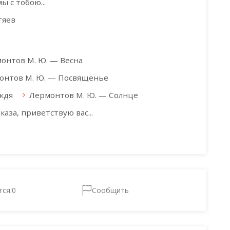
 с тобою...
тяев
онтов М. Ю. — Весна
онтов М. Ю. — Посвященье
ждя
Лермонтов М. Ю. — Солнце
аза, приветствую вас...
тся:
0
Сообщить