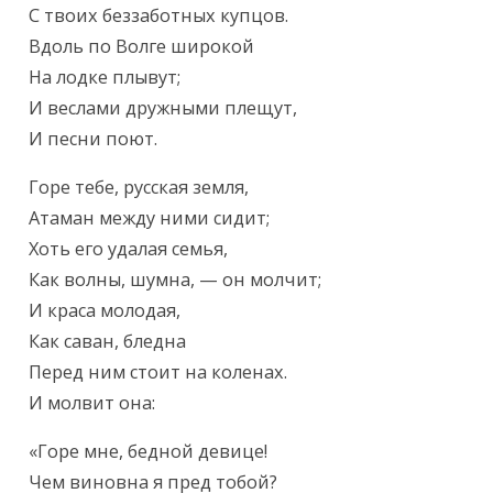
С твоих беззаботных купцов.

Вдоль по Волге широкой

На лодке плывут;

И веслами дружными плещут,

И песни поют.
Горе тебе, русская земля,

Атаман между ними сидит;

Хоть его удалая семья,

Как волны, шумна, — он молчит;

И краса молодая,

Как саван, бледна

Перед ним стоит на коленах.

И молвит она:
«Горе мне, бедной девице!

Чем виновна я пред тобой?
