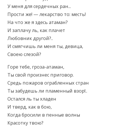
У меня для сердечных ран...

Прости же! — лекарство то: месть!

На что же я здесь атаман?

И заплачу ль, как плачет

Любовник другой?..

И смягчишь ли меня ты, девица,

Своею слезой?
Горе тебе, гроза-атаман,

Ты свой произнес приговор.

Средь пожаров ограбленных стран

Ты забудешь ли пламенный взор!..

Остался ль ты хладен

И тверд, как в бою,

Когда бросили в пенные волны

Красотку твою?