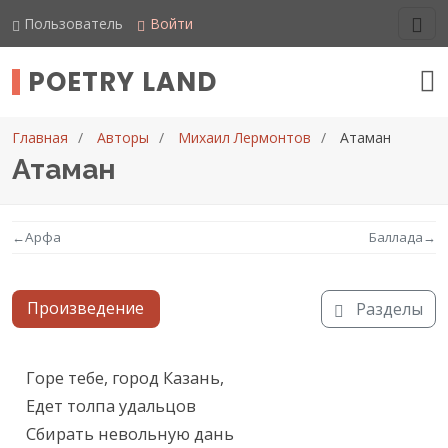
Пользователь
Войти
POETRY LAND
Главная
Авторы
Михаил Лермонтов
Атаман
Атаман
←
Арфа
Баллада
→
Произведение
Разделы
Текст произведения
Горе тебе, город Казань,

Едет толпа удальцов

Сбирать невольную дань
