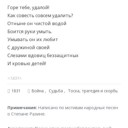
Горе тебе, удалой!

Как совесть совсем удалить?

Отныне он чистой водой

Боится руки умыть.

Умывать он их любит

С дружиной своей

Слезами вдовиц беззащитных

И кровью детей!
<1831>
1831
Война
Судьба
Тоска, трагедия и скорбь
Примечания
Примечания:
Написано по мотивам народных песен
о Степане Разине.