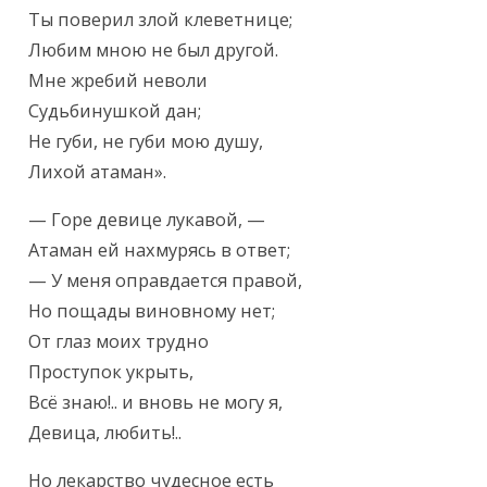
Ты поверил злой клеветнице;

Любим мною не был другой.

Мне жребий неволи

Судьбинушкой дан;

Не губи, не губи мою душу,

Лихой атаман».
— Горе девице лукавой, —

Атаман ей нахмурясь в ответ;

— У меня оправдается правой,

Но пощады виновному нет;

От глаз моих трудно

Проступок укрыть,

Всё знаю!.. и вновь не могу я,

Девица, любить!..
Но лекарство чудесное есть
