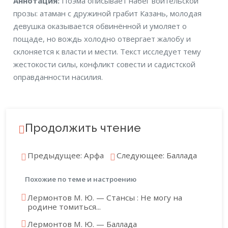
Аннотация
Аннотация:
Поэма описывает набег воительской
прозы: атаман с дружиной грабит Казань, молодая
девушка оказывается обвинённой и умоляет о
пощаде, но вождь холодно отвергает жалобу и
склоняется к власти и мести. Текст исследует тему
жестокости силы, конфликт совести и садистской
оправданности насилия.
Продолжить чтение
Предыдущее: Арфа
Следующее: Баллада
Похожие по теме и настроению
Лермонтов М. Ю. — Стансы : Не могу на
родине томиться...
Лермонтов М. Ю. — Баллада