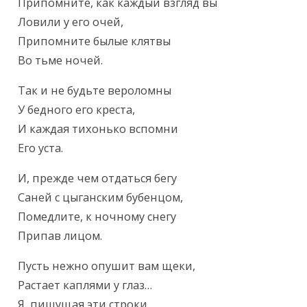
Припомните, как каждый взгляд вы

Ловили у его очей,

Припомните былые клятвы

Во тьме ночей.
Так и не будьте вероломны

У бедного его креста,

И каждая тихонько вспомни

Его уста.
И, прежде чем отдаться бегу

Саней с цыганским бубенцом,

Помедлите, к ночному снегу

Припав лицом.
Пусть нежно опушит вам щеки,

Растает каплями у глаз…

Я, пишущая эти строки,
