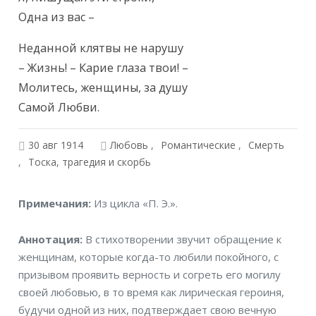
Одна из вас –
Неданной клятвы не нарушу

– Жизнь! – Карие глаза твои! –

Молитесь, женщины, за душу

Самой Любви.
30 авг 1914
Любовь
Романтические
Смерть
Тоска, трагедия и скорбь
Примечания
Примечания:
Из цикла «П. Э.».
Аннотация
Аннотация:
В стихотворении звучит обращение к
женщинам, которые когда-то любили покойного, с
призывом проявить верность и согреть его могилу
своей любовью, в то время как лирическая героиня,
будучи одной из них, подтверждает свою вечную