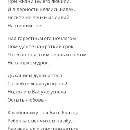
Текст произведения
При жизни Вы его любили,

И в верности клялись навек,

Несите же венки из лилий

На свежий снег.
Над горестным его ночлегом

Помедлите на краткий срок,

Чтоб он под этим первым снегом

Не слишком дрог.
Дыханием души и тела

Согрейте ледяную кровь!

Но, если в Вас уже успела

Остыть любовь –
К любовнику – любите братца,

Ребенка с венчиком на лбу, –

Ему ведь не к кому прижаться
