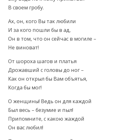
В своем гробу.
Ах, он, кого Вы так любили

И за кого пошли бы в ад,

Он в том, что он сейчас в могиле –

Не виноват!
От шороха шагов и платья

Дрожавший с головы до ног –

Как он открыл бы Вам объятья,

Когда бы мог!
О женщины! Ведь он для каждой

Был весь – безумие и пыл!

Припомните, с какою жаждой

Он вас любил!