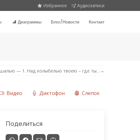
Избранное
Аудиозаписи
ы
Диаграммы
Блог/Новости
Контакт
шалью — 1. Над колыбелью твоею – где ты…
→
Видео
Диктофон
Слепок
Поделиться