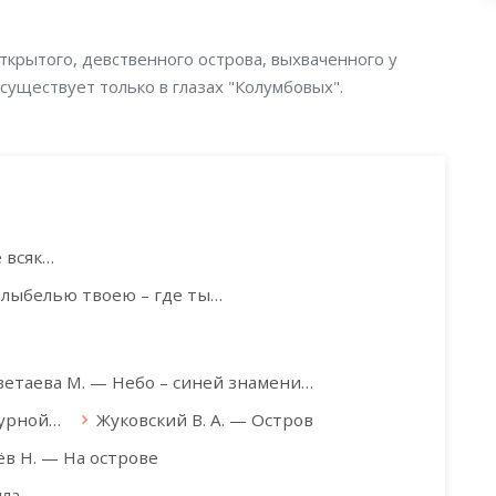
ткрытого, девственного острова, выхваченного у
уществует только в глазах "Колумбовых".
 всяк…
олыбелью твоею – где ты…
ветаева М. — Небо – синей знамени…
зурной…
Жуковский В. А. — Остров
ёв Н. — На острове
яла…