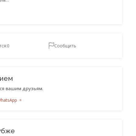
тся:
0
Сообщить
нием
ся вашим друзьям.
WhatsApp
убже