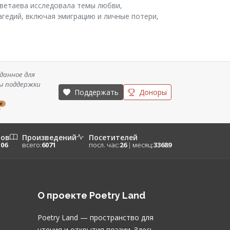
ветаева исследовала темы любви,
агедий, включая эмиграцию и личные потери,
данное для
ы поддержки
Поддержать
Доноры
ze
/
ров
Произведений
Посетителей
106
всего:
6071
посл. час:
26
|
месяц:
33689
О проекте Poetry Land
Poetry Land — пространство для
чтения и открытия поэзии. Здесь