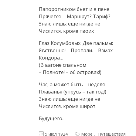
Папоротником бьет и в пене

Прячется. – Маршрут? Тариф?

Знаю лишь: еще нигде не

Числится, кроме твоих
Глаз Колумбовых. Две пальмы:

Явственно! – Пропали. – Взмах

Кондора…

(В вагоне спальном

– Полноте! – об островах!)
Час, а может быть – неделя

Плаванья (упрусь – так год!)

Знаю лишь: еще нигде не

Числится, кроме широт
Будущего…
5 июл 1924
Море
Путешествия