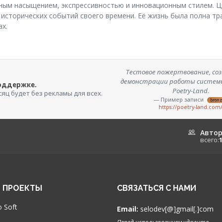
ным насыщением, экспрессивностью и инновационным стилем. Ц
 исторических событий своего времени. Её жизнь была полна тр
ах.
Тестовое пожертвование, соз
демонстрации работы систем
поддержке.
Poetry-Land.
сяц будет без рекламы для всех.
— Пример записи
bron
https://poetry-land.com
Авто
всего:
 ПРОЕКТЫ
СВЯЗАТЬСЯ С НАМИ
 Soft
Email:
selodev[@]gmail[.]com