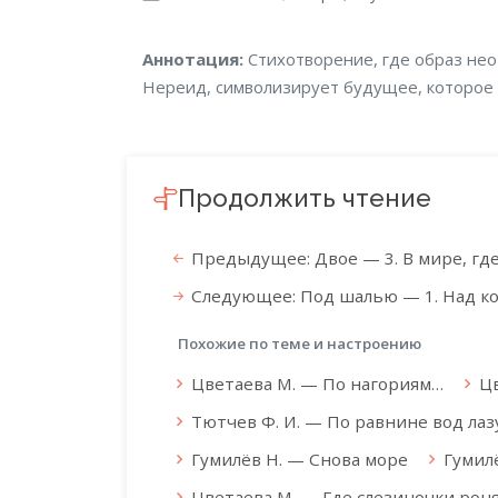
Аннотация
Аннотация:
Стихотворение, где образ нео
Нереид, символизирует будущее, которое с
Продолжить чтение
Предыдущее: Двое — 3. В мире, где
Следующее: Под шалью — 1. Над к
Похожие по теме и настроению
Цветаева М. — По нагориям…
Ц
Тютчев Ф. И. — По равнине вод ла
Гумилёв Н. — Снова море
Гумил
Цветаева М. — Где слезиночки рон