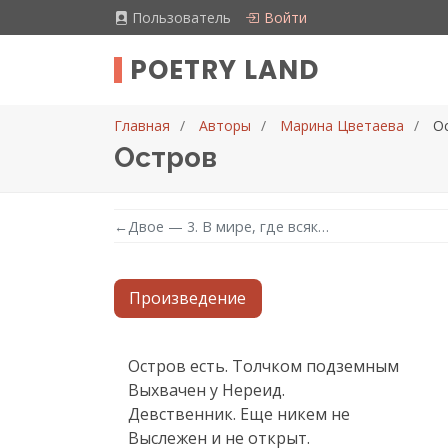
Пользователь
Войти
POETRY LAND
Главная
Авторы
Марина Цветаева
О
Остров
←
Двое — 3. В мире, где всяк…
Произведение
Текст произведения
Остров есть. Толчком подземным

Выхвачен у Нереид.

Девственник. Еще никем не

Выслежен и не открыт.