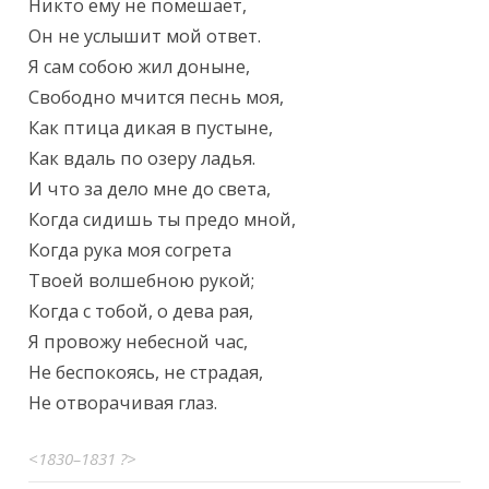
Никто ему не помешает,

Он не услышит мой ответ.

Я сам собою жил доныне,

Свободно мчится песнь моя,

Как птица дикая в пустыне,

Как вдаль по озеру ладья.

И что за дело мне до света,

Когда сидишь ты предо мной,

Когда рука моя согрета

Твоей волшебною рукой;

Когда с тобой, о дева рая,

Я провожу небесной час,

Не беспокоясь, не страдая,

Не отворачивая глаз.
<1830–1831 ?>