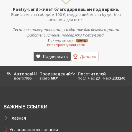
Poetry-Land живёт благодаря вашей поддержке.
Если за месяц соберём 100 €, следующий месяц будет без
рекламы для всех.
Тестовое пожертвование, созданное для демонстрации
работы системы поддержки Poetry-Land.
— Пример записи
bronze
https://poetry-land.com/
Поддержать
Доноры
Авторов
Произведений
Посетителей
всего:
106
всего:
6071
посл. час:
23
|
месяц:
33240
ВАЖНЫЕ ССЫЛКИ
Главная
Условия использования