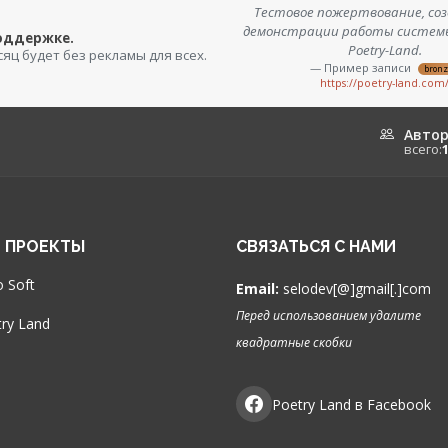
Тестовое пожертвование, соз
демонстрации работы систем
поддержке.
Poetry-Land.
сяц будет без рекламы для всех.
— Пример записи
bron
https://poetry-land.com
Авто
всего:
 ПРОЕКТЫ
СВЯЗАТЬСЯ С НАМИ
 Soft
Email:
selodev[@]gmail[.]com
Перед использованием удалите
ry Land
квадратные скобки
Poetry Land в Facebook