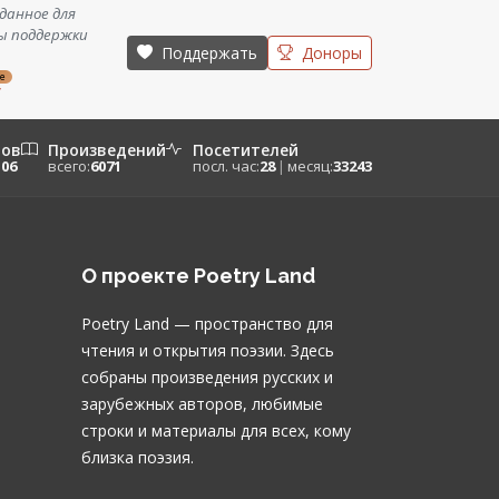
данное для
ы поддержки
Поддержать
Доноры
ze
/
ров
Произведений
Посетителей
106
всего:
6071
посл. час:
28
|
месяц:
33243
О проекте Poetry Land
Poetry Land — пространство для
чтения и открытия поэзии. Здесь
собраны произведения русских и
зарубежных авторов, любимые
строки и материалы для всех, кому
близка поэзия.