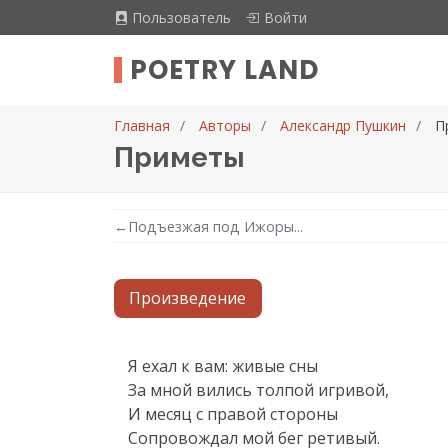
Пользователь
Войти
POETRY LAND
Главная
Авторы
Александр Пушкин
П
Приметы
←
Подъезжая под Ижоры...
Произведение
Текст произведения
Я ехал к вам: живые сны

За мной вились толпой игривой,

И месяц с правой стороны

Сопровождал мой бег ретивый.