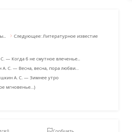
...
Следующее: Литературное известие
С. — Когда б не смутное влеченье...
А. С. — Весна, весна, пора любви…
шкин А. С. — Зимнее утро
ное мгновенье…)
тся:
0
Сообщить