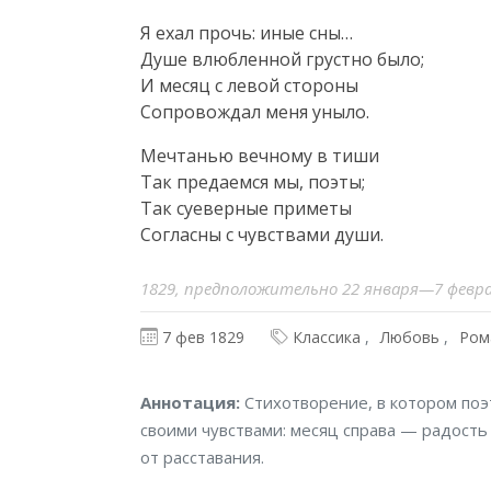
Я ехал прочь: иные сны…

Душе влюбленной грустно было;

И месяц с левой стороны

Сопровождал меня уныло.
Мечтанью вечному в тиши

Так предаемся мы, поэты;

Так суеверные приметы

Согласны с чувствами души.
1829, предположительно 22 января—7 февр
7 фев 1829
Классика
Любовь
Ром
Аннотация
Аннотация:
Стихотворение, в котором поэ
своими чувствами: месяц справа — радость
от расставания.