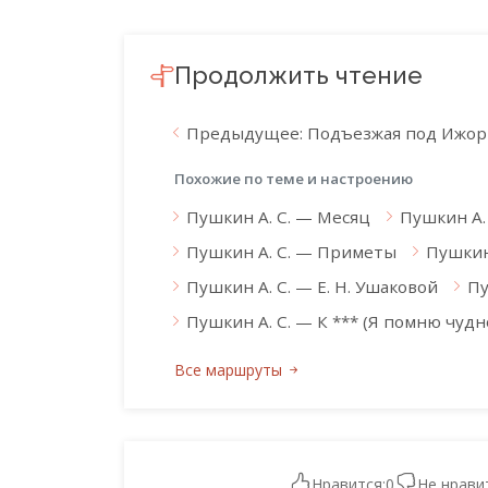
Продолжить чтение
Предыдущее: Подъезжая под Ижоры
Похожие по теме и настроению
Пушкин А. С. — Месяц
Пушкин А. 
Пушкин А. С. — Приметы
Пушкин 
Пушкин А. С. — Е. Н. Ушаковой
Пу
Пушкин А. С. — К *** (Я помню чуд
Все маршруты
Нравится:
0
Не нрави