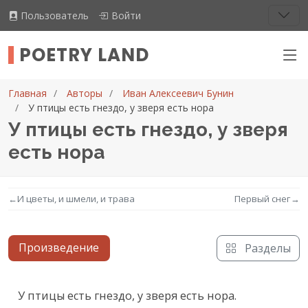
Пользователь
Войти
POETRY LAND
Главная
Авторы
Иван Алексеевич Бунин
У птицы есть гнездо, у зверя есть нора
У птицы есть гнездо, у зверя
есть нора
←
И цветы, и шмели, и трава
Первый снег
→
Произведение
Разделы
Текст произведения
У птицы есть гнездо, у зверя есть нора.
