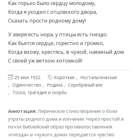
Как горько было сердцу молодому,

Когда я уходил с отцовского двора,

Сказать прости родному дому!
У зверя есть нора, у птицы есть гнездо.

Как бьется сердце, горестно и громко,

Когда вхожу, крестясь, в чужой, наемный дом

С своей уж ветхою котомкой!
25 июн 1922
Короткие
Ностальгические
Одиночество
Родина
Серебряный век
Тоска, трагедия и скорбь
Аннотация
Аннотация:
Лирическое стихотворение о боли
утраты родного дома и изгнании. Через простой и
почти библейский образ противопоставления
«гнезда» и «чужого дома» передаётся чувство