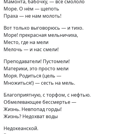
Мамонта, бабочку, — всё смололо

Море. О нём — щепоть

Праха — не нам молоть!
Вот только выговорюсь — и тихо.

Море! прекрасная мельничиха,

Место, где на мели

Мелочь — и нас смели!
Преподаватели! Пустомели!

Материки, это просто мели

Моря. Родиться (цель —

Множиться!) — сесть на мель.
Благоприятную, с торфом, с нефтью.

Обмелевающее бессмертье —

Жизнь. Невпопад горды!

Жизнь? Недохват воды
Недокеанской.
