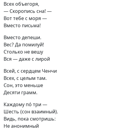
Всех объегоря,

— Скоропись сна! —

Вот тебе с моря —

Вместо письма!
Вместо депеши.

Вес? Да помилуй!

Столько не вешу

Вся — даже с лирой
Всей, с сердцем Ченчи

Всех, с целым там.

Сон, это меньше

Десяти грамм.
Каждому по́ три —

Шесть (сон взаимный).

Видь, пока смотришь:

Не анонимный