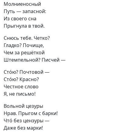
Молниеносный

Путь — запасной:

Из своего сна

Прыгнула в твой.
Снюсь тебе. Четко?

Гладко? Почище,

Чем за решёткой

Штемпельной? Писчей —
Сто́ю? Почтовой —

Сто́ю? Красно?

Честное слово

Я, не письмо!
Вольной цезуры

Нрав. Прыгом с барки!

Что́ без цензуры —

Даже без марки!