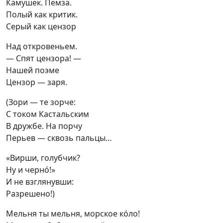
Камушек. Пемза.

Полый как критик.

Серый как цензор
Над откровеньем.

— Спят цензора! —

Нашей поэме

Цензор — заря.
(Зори — те зорче:

С током Кастальским

В дружбе. На порчу

Перьев — сквозь пальцы…
«Вирши, голубчик?

Ну и черно́!»

И не взглянувши:

Разрешено!)
Мельня ты мельня, морское ко́ло!
