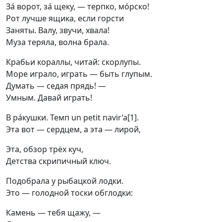
За́ ворот, за́ щеку, — терпко, мо́рско!

Рот лучше ящика, если горсти

Заняты. Валу, звучи, хвала!

Муза теряла, волна брала.
Крабьи кораллы, читай: скорлупы.

Море играло, играть — быть глупым.

Думать — седая прядь! —

Умным. Давай играть!
В ра́кушки. Темп un petit navir’a[1].

Эта вот — сердцем, а эта — лирой,
Эта, обзор трёх куч,

Детства скрипичный ключ.
Подобрала у рыбацкой лодки.

Это — голодной тоски обглодки:
Камень — тебя щажу, —
