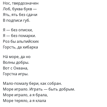
Нос, твердозначен

Лоб, буква букв —

Ять, ять без сдачи

В подписи губ.
Я — без описки,

Я — без помарки.

Роз бы альпийских

Горсть, да хибарка
На́ море, да но

Волны добры.

Вот с Океана,

Горстка игры.
Мало-помалу бери, как собран.

Море играло. Играть — быть добрым.

Море играло, а я брала,

Море теряло, а я клала