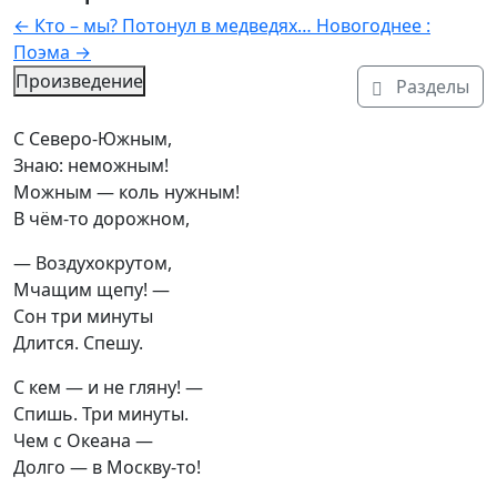
←
Кто – мы? Потонул в медведях…
Новогоднее :
Поэма
→
Произведение
Разделы
Текст произведения
С Северо-Южным,

Знаю: неможным!

Можным — коль нужным!

В чём-то дорожном,
— Воздухокрутом,

Мчащим щепу! —

Сон три минуты

Длится. Спешу.
С кем — и не гляну! —

Спишь. Три минуты.

Чем с Океана —

Долго — в Москву-то!