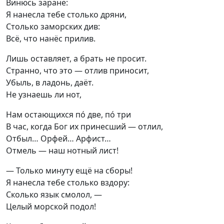
‎Винюсь заране:

Я нанесла тебе столько дряни,

Столько заморских див:

Всё, что нанёс прилив.
Лишь оставляет, а брать не просит.

Странно, что это — отлив приносит,

Убыль, в ладонь, даёт.

Не узнаешь ли нот,
Нам остающихся по́ две, по́ три

В час, когда Бог их принесший — отлил,

Отбыл… Орфей… Арфист…

Отмель — наш нотный лист!
— Только минуту ещё на сборы!

Я нанесла тебе столько вздору:

Сколько язык смолол, —

Целый морской подол!