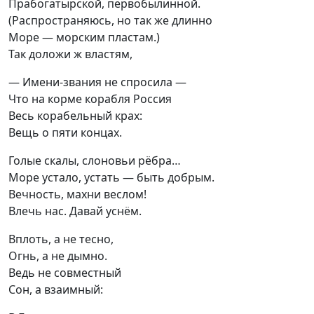
Прабогатырской, первобылинной.

(Распространяюсь, но так же длинно

Море — морским пластам.)

Так доложи ж властям,
— Имени-звания не спросила —

Что на корме корабля Россия

Весь корабельный крах:

Вещь о пяти концах.
Голые скалы, слоновьи рёбра…

Море устало, устать — быть добрым.

Вечность, махни веслом!

Влечь нас. Давай уснём.
Вплоть, а не тесно,

Огнь, а не дымно.

Ведь не совместный

Сон, а взаимный: