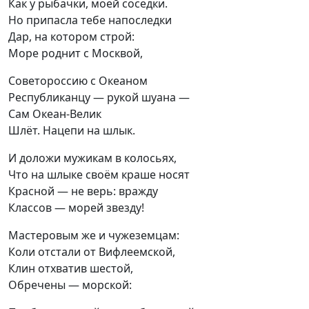
Как у рыбачки, моей соседки.

Но припасла тебе напоследки

Дар, на котором строй:

Море роднит с Москвой,
Советороссию с Океаном

Республиканцу — рукой шуана —

Сам Океан-Велик

Шлёт. Нацепи на шлык.
И доложи мужикам в колосьях,

Что на шлыке своём краше носят

Красной — не верь: вражду

Классов — морей звезду!
Мастеровым же и чужеземцам:

Коли отстали от Вифлеемской,

Клин отхватив шестой,

Обречены — морской: