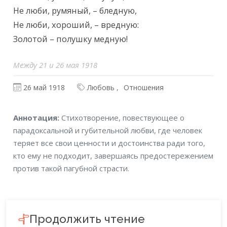
Не люби, румяный, – бледную,

Не люби, хороший, – вредную:

Золотой – полушку медную!
Между 21 и 26 мая 1918
26 май 1918
Любовь
Отношения
Аннотация
Аннотация:
Стихотворение, повествующее о
парадоксальной и губительной любви, где человек
теряет все свои ценности и достоинства ради того,
кто ему не подходит, завершаясь предостережением
против такой пагубной страсти.
Продолжить чтение