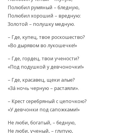
Полюбил румяный – бледную,

Полюбил хороший – вредную:

Золотой – полушку медную.
– Где, купец, твое роскошество?

«Во дырявом во лукошечке!»
– Где, гордец, твои учености?

«Под подушкой у девчоночки!»
– Где, красавец, щеки алые?

«За́ ночь черную – растаяли».
– Крест серебряный с цепочкою?

«У девчонки под сапожками!»
Не люби, богатый, – бедную,

Не люби, ученый, – глупую,
