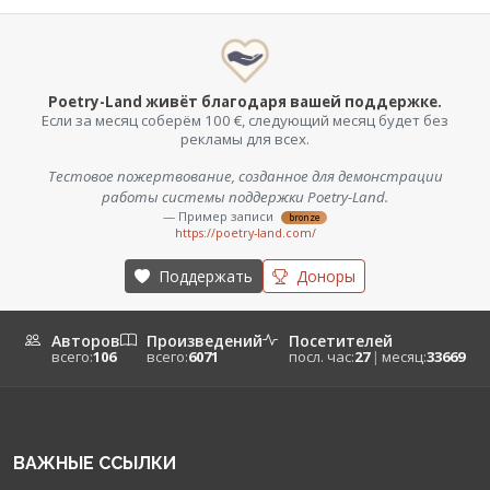
Poetry-Land живёт благодаря вашей поддержке.
Если за месяц соберём 100 €, следующий месяц будет без
рекламы для всех.
Тестовое пожертвование, созданное для демонстрации
работы системы поддержки Poetry-Land.
— Пример записи
bronze
https://poetry-land.com/
Поддержать
Доноры
Авторов
Произведений
Посетителей
всего:
106
всего:
6071
посл. час:
27
|
месяц:
33669
ВАЖНЫЕ ССЫЛКИ