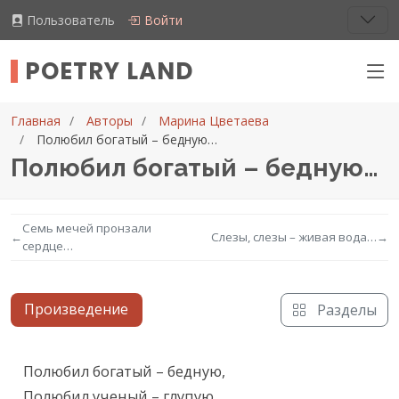
Пользователь
Войти
POETRY LAND
Главная
Авторы
Марина Цветаева
Полюбил богатый – бедную…
Полюбил богатый – бедную…
Семь мечей пронзали
←
Слезы, слезы – живая вода…
→
сердце…
Произведение
Разделы
Текст произведения
Полюбил богатый – бедную,

Полюбил ученый – глупую,
