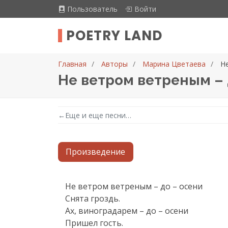
Пользователь
Войти
POETRY LAND
Главная
Авторы
Марина Цветаева
Н
Не ветром ветреным – 
←
Еще и еще песни…
Произведение
Текст произведения
Не ветром ветреным – до – осени

Снята гроздь.

Ах, виноградарем – до – осени

Пришел гость.