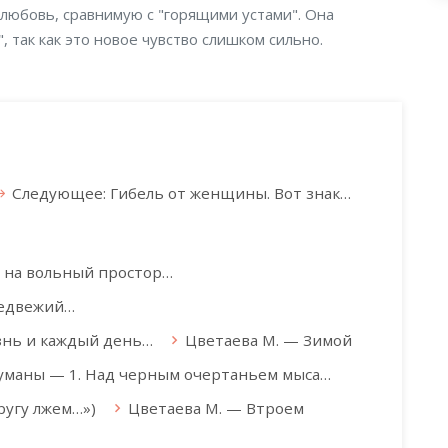
любовь, сравнимую с "горящими устами". Она
, так как это новое чувство слишком сильно.
Следующее: Гибель от женщины. Вот знак…
, на вольный простор…
медвежий…
знь и каждый день…
Цветаева М. — Зимой
уманы — 1. Над черным очертаньем мыса…
ругу лжем…»)
Цветаева М. — Втроем