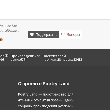
данное для
ы поддержки
Поддержать
Доноры
ze
/
ров
Произведений
Посетителей
106
всего:
6071
посл. час:
28
|
месяц:
33433
О проекте Poetry Land
Poetry Land — пространство для
чтения и открытия поэзии. Здесь
собраны произведения русских и