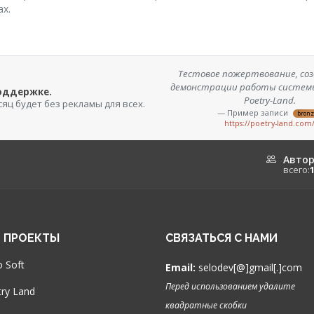
ах.
Тестовое пожертвование, соз
демонстрации работы систем
поддержке.
Poetry-Land.
сяц будет без рекламы для всех.
— Пример записи
bron
https://poetry-land.com
Авто
всего:
 ПРОЕКТЫ
СВЯЗАТЬСЯ С НАМИ
 Soft
Email:
selodev[@]gmail[.]com
Перед использованием удалите
ry Land
квадратные скобки