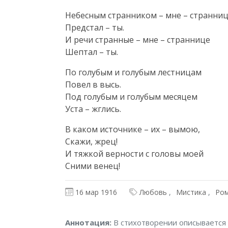
Небесным странником – мне – странниц
Предстал – ты.

И речи странные – мне – страннице

Шептал – ты.
По голубым и голубым лестницам

Повел в высь.

Под голубым и голубым месяцем

Уста – жглись.
В каком источнике – их – вымою,

Скажи, жрец!

И тяжкой верности с головы моей

Сними венец!
16 мар 1916
Любовь
Мистика
Ром
Аннотация
Аннотация:
В стихотворении описывается 