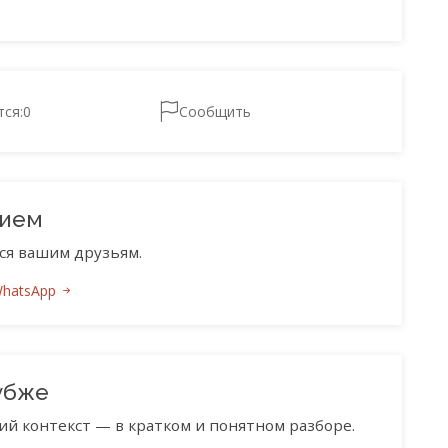
тся:
0
Сообщить
нием
ся вашим друзьям.
WhatsApp
убже
ий контекст — в кратком и понятном разборе.