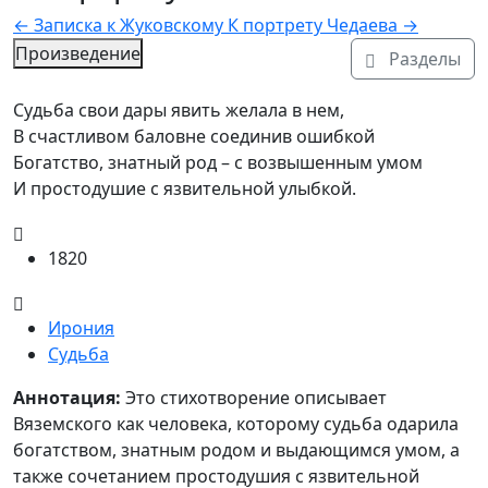
←
Записка к Жуковскому
К портрету Чедаева
→
Произведение
Разделы
Текст произведения
Судьба свои дары явить желала в нем,

В счастливом баловне соединив ошибкой

Богатство, знатный род – с возвышенным умом

И простодушие с язвительной улыбкой.
1820
Ирония
Судьба
Аннотация
Аннотация:
Это стихотворение описывает
Вяземского как человека, которому судьба одарила
богатством, знатным родом и выдающимся умом, а
также сочетанием простодушия с язвительной