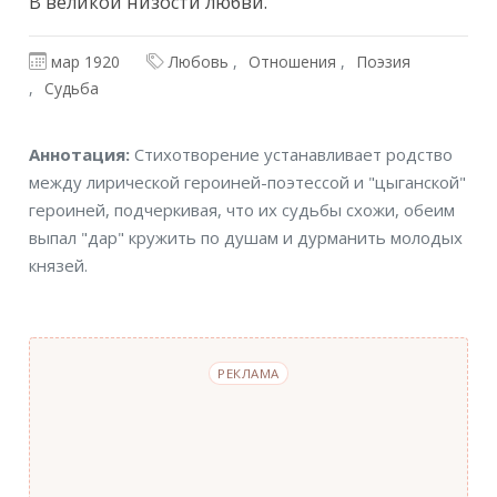
В великой низости любви.
мар 1920
Любовь
Отношения
Поэзия
Судьба
Аннотация
Аннотация:
Стихотворение устанавливает родство
между лирической героиней-поэтессой и "цыганской"
героиней, подчеркивая, что их судьбы схожи, обеим
выпал "дар" кружить по душам и дурманить молодых
князей.
РЕКЛАМА