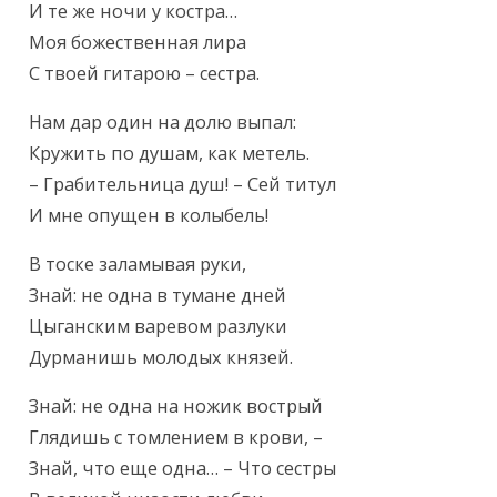
И те же ночи у костра…

Моя божественная лира

С твоей гитарою – сестра.
Нам дар один на долю выпал:

Кружить по душам, как метель.

– Грабительница душ! – Сей титул

И мне опущен в колыбель!
В тоске заламывая руки,

Знай: не одна в тумане дней

Цыганским варевом разлуки

Дурманишь молодых князей.
Знай: не одна на ножик вострый

Глядишь с томлением в крови, –

Знай, что еще одна… – Что сестры
