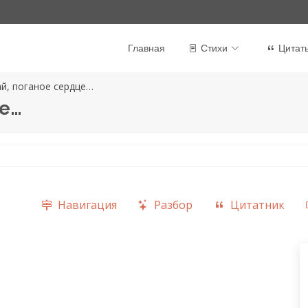
Главная
Стихи
Цитат
й, поганое сердце…
це…
Навигация
Разбор
Цитатник