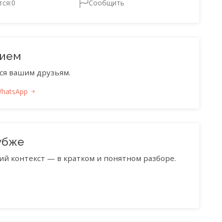
тся:
0
Сообщить
нием
ся вашим друзьям.
WhatsApp
убже
ий контекст — в кратком и понятном разборе.