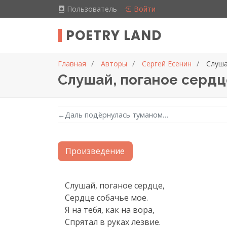
Пользователь
Войти
POETRY LAND
Главная
Авторы
Сергей Есенин
Слуша
Слушай, поганое серд
←
Даль подёрнулась туманом…
Произведение
Текст произведения
Слушай, поганое сердце,

Сердце собачье мое.

Я на тебя, как на вора,

Спрятал в руках лезвие.