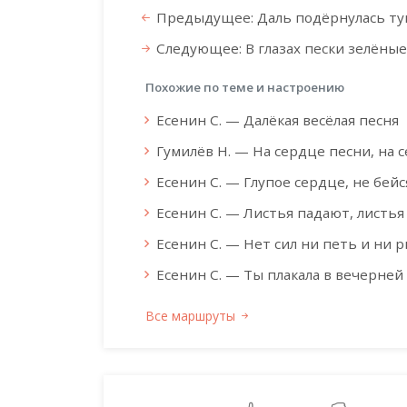
Предыдущее: Даль подёрнулась т
Следующее: В глазах пески зелёны
Похожие по теме и настроению
Есенин С. — Далёкая весёлая песня
Гумилёв Н. — На сердце песни, на 
Есенин С. — Глупое сердце, не бей
Есенин С. — Листья падают, листь
Есенин С. — Нет сил ни петь и ни 
Есенин С. — Ты плакала в вечерне
Все маршруты