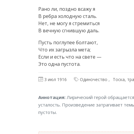
Рано ли, поздно всажу я

В ребра холодную сталь.

Нет, не могу я стремиться

В вечную сгнившую даль.
Пусть поглупее болтают,

Что их загрызла мета;

Если и есть что на свете —

Это одна пустота.
3 июл 1916
Одиночество
Тоска, тр
Аннотация
Аннотация:
Лирический герой обращается 
усталость. Произведение затрагивает те
пустоты.