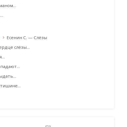
уманом…
е…
Есенин С. — Слёзы
сердце слёзы…
ся…
я падают…
рыдать…
й тишине…