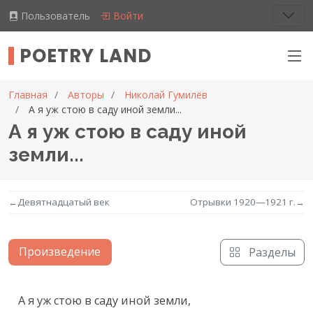
Пользователь
Войти
POETRY LAND
Главная
Авторы
Николай Гумилёв
А я уж стою в саду иной земли...
А я уж стою в саду иной
земли...
←
Девятнадцатый век
Отрывки 1920—1921 г.
→
Произведение
Разделы
Текст произведения
А я уж стою в саду иной земли,
