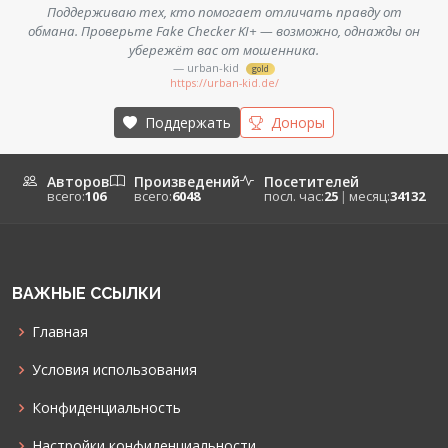
Поддерживаю тех, кто помогает отличать правду от
обмана. Проверьте Fake Checker KI+ — возможно, однажды он
убережёт вас от мошенника.
— urban-kid
gold
https://urban-kid.de/
Поддержать
Доноры
Авторов
Произведений
Посетителей
всего:
106
всего:
6048
посл. час:
25
|
месяц:
34132
ВАЖНЫЕ ССЫЛКИ
Главная
Условия использования
Конфиденциальность
Настройки конфиденциальности