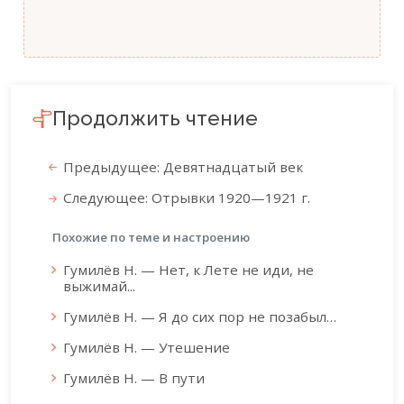
Продолжить чтение
Предыдущее: Девятнадцатый век
Следующее: Отрывки 1920—1921 г.
Похожие по теме и настроению
Гумилёв Н. — Нет, к Лете не иди, не
выжимай...
Гумилёв Н. — Я до сих пор не позабыл…
Гумилёв Н. — Утешение
Гумилёв Н. — В пути