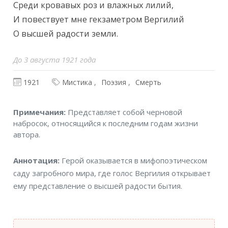
Среди кровавых роз и влажных лилий,

И повествует мне гекзаметром Вергилий

О высшей радости земли.
До 3 августа 1921 года
1921
Мистика
Поэзия
Смерть
Примечания
Примечания:
Представляет собой черновой
набросок, относящийся к последним годам жизни
автора.
Аннотация
Аннотация:
Герой оказывается в мифопоэтическом
саду загробного мира, где голос Вергилия открывает
ему представление о высшей радости бытия.