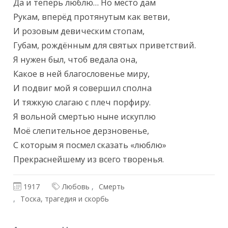
Да и теперь люблю… Но место дам

Рукам, вперёд протянутым как ветви,

И розовым девическим стопам,

Губам, рождённым для святых приветствий.

Я нужен был, чтоб ведала она,

Какое в ней благословенье миру,

И подвиг мой я совершил сполна

И тяжкую слагаю с плеч порфиру.

Я вольной смертью ныне искуплю

Моё слепительное дерзновенье,

С которым я посмел сказать «люблю»

Прекраснейшему из всего творенья.
1917
Любовь
Смерть
Тоска, трагедия и скорбь