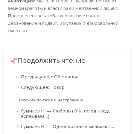
Аннотация
Аннотация:
Монолог героя, отказывающегося от
земной красоты и власти ради жертвенной любви.
Произнесённое «люблю» осмысляется как
дерзновение и подвиг, искупаемый добровольной
смертью.
Продолжить чтение
Предыдущее: Обещанье
Следующее: Позор
Похожие по теме и настроению
Гумилёв Н. — Любовь (Она не однажды
всплывала…)
Гумилёв Н. — Однообразные мелькают...