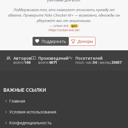
Поддерживаю тех, кто помогает отличать правду от
обмана. Проверьте Fake Checker KI+ — возможно, однажды он
убережёт вас от мошенника.
— urban-kid
gold
https://urban-kid.de/
Поддержать
Доноры
Авторов
Произведений
Посетителей
всего:
106
всего:
6071
посл. час:
34
|
месяц:
33657
ВАЖНЫЕ ССЫЛКИ
Главная
Условия использования
Конфиденциальность