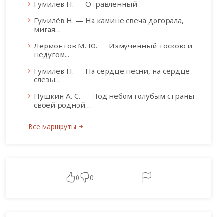
Гумилёв Н. — Отравленный
Гумилёв Н. — На камине свеча догорала,
мигая…
Лермонтов М. Ю. — Измученный тоскою и
недугом...
Гумилёв Н. — На сердце песни, на сердце
слёзы…
Пушкин А. С. — Под небом голубым страны
своей родной…
Все маршруты
0
0