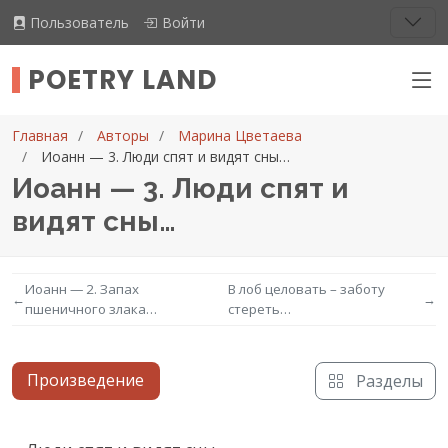
Пользователь
Войти
POETRY LAND
Главная
Авторы
Марина Цветаева
Иоанн — 3. Люди спят и видят сны…
Иоанн — 3. Люди спят и
видят сны…
Иоанн — 2. Запах
В лоб целовать – заботу
←
→
пшеничного злака…
стереть…
Произведение
Разделы