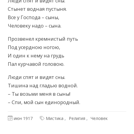
Текст произведения
Люди спят и видят сны.

Стынет водная пустыня.

Все у Господа – сыны,

Человеку надо – сына.
Прозвенел кремнистый путь

Под усердною ногою,

И один к нему на грудь

Пал курчавой головою.
Люди спят и видят сны.

Тишина над гладью водной.

– Ты возьми меня в сыны!

– Спи, мой сын единородный.
июн 1917
Мистика
Религия
Человек