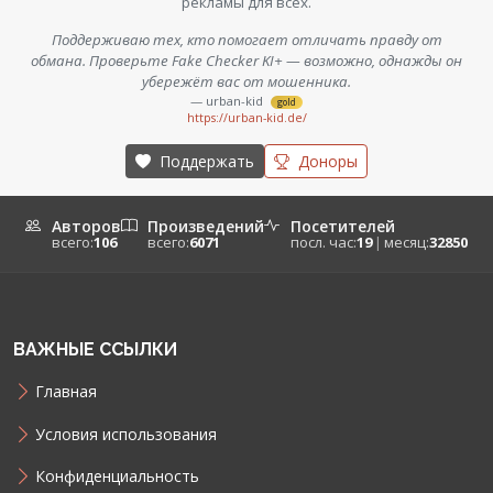
рекламы для всех.
Поддерживаю тех, кто помогает отличать правду от
обмана. Проверьте Fake Checker KI+ — возможно, однажды он
убережёт вас от мошенника.
— urban-kid
gold
https://urban-kid.de/
Поддержать
Доноры
Авторов
Произведений
Посетителей
всего:
106
всего:
6071
посл. час:
19
|
месяц:
32850
ВАЖНЫЕ ССЫЛКИ
Главная
Условия использования
Конфиденциальность