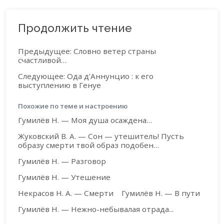
Продолжить чтение
Предыдущее: Словно ветер страны
счастливой…
Следующее: Ода д’Аннунцио : к его
выступлению в Генуе
Похожие по теме и настроению
Гумилёв Н. — Моя душа осаждена…
Жуковский В. А. — Сон — утешитель! Пусть
образу смерти твой образ подобен…
Гумилёв Н. — Разговор
Гумилёв Н. — Утешение
Некрасов Н. А. — Смерти
Гумилёв Н. — В пути
Гумилёв Н. — Нежно-небывалая отрада...