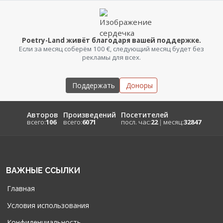
Poetry-Land живёт благодаря вашей поддержке.
Если за месяц соберём 100 €, следующий месяц будет без
рекламы для всех.
Поддержать
Доноры
Авторов
Произведений
Посетителей
всего:
106
всего:
6071
посл. час:
22
|
месяц:
32847
ВАЖНЫЕ ССЫЛКИ
Главная
Условия использования
Конфиденциальность