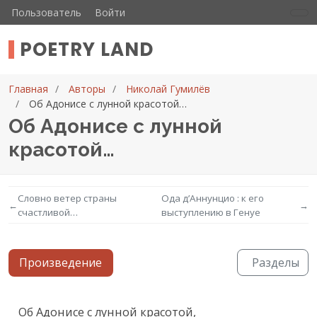
Пользователь
Войти
POETRY LAND
Главная
Авторы
Николай Гумилёв
Об Адонисе с лунной красотой…
Об Адонисе с лунной
красотой…
Словно ветер страны
Ода д’Аннунцио : к его
←
→
счастливой…
выступлению в Генуе
Произведение
Разделы
Текст произведения
Об Адонисе с лунной красотой,
