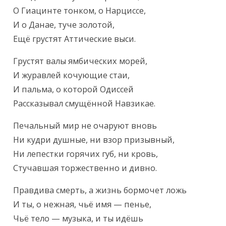
О Гиацинте тонком, о Нарциссе,

И о Данае, туче золотой,

Ещё грустят Аттические выси.
Грустят валы ямбических морей,

И журавлей кочующие стаи,

И пальма, о которой Одиссей

Рассказывал смущённой Навзикае.
Печальный мир не очаруют вновь

Ни кудри душные, ни взор призывный,

Ни лепестки горячих губ, ни кровь,

Стучавшая торжественно и дивно.
Правдива смерть, а жизнь бормочет ложь

И ты, о нежная, чьё имя — пенье,

Чьё тело — музыка, и ты идёшь
