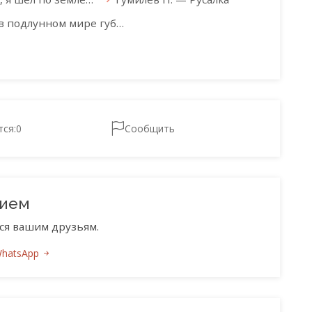
в подлунном мире губ…
тся:
0
Сообщить
нием
ся вашим друзьям.
WhatsApp