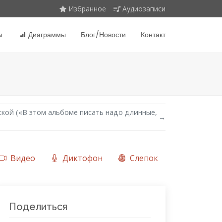
Избранное
Аудиозаписи
ы
Диаграммы
Блог/Новости
Контакт
кой («В этом альбоме писать надо длинные,
→
Видео
Диктофон
Слепок
Поделиться