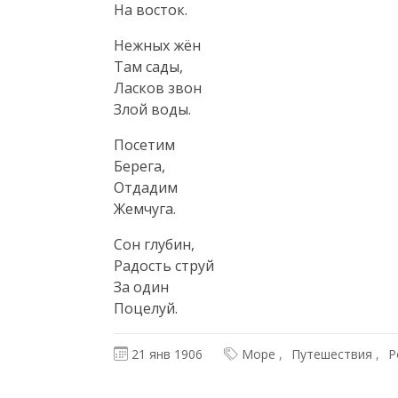
На восток.
Нежных жён

Там сады,

Ласков звон

Злой воды.
Посетим

Берега,

Отдадим

Жемчуга.
Сон глубин,

Радость струй

За один

Поцелуй.
21 янв 1906
Море
Путешествия
Р