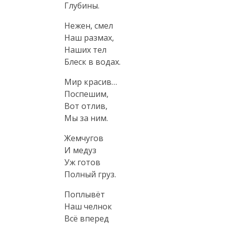
Глубины.
Нежен, смел

Наш размах,

Наших тел

Блеск в водах.
Мир красив…

Поспешим,

Вот отлив,

Мы за ним.
Жемчугов

И медуз

Уж готов

Полный груз.
Поплывёт

Наш челнок

Всё вперед
