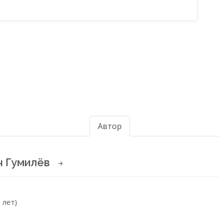
Автор
ч Гумилёв
6
 лет)