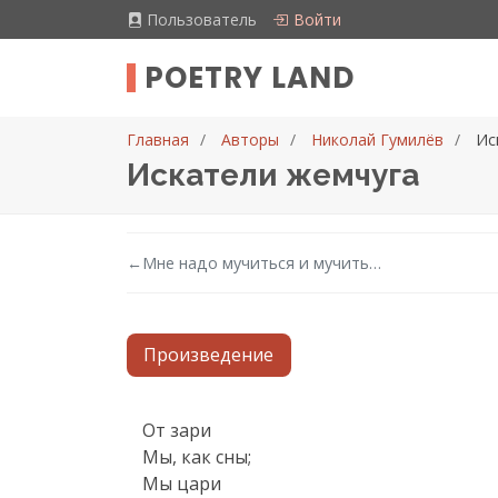
Пользователь
Войти
POETRY LAND
Главная
Авторы
Николай Гумилёв
Ис
Искатели жемчуга
←
Мне надо мучиться и мучить…
Произведение
Текст произведения
От зари

Мы, как сны;

Мы цари
