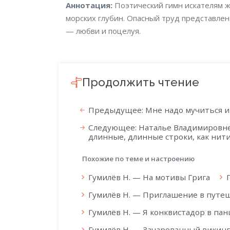
Аннотация
Аннотация:
Поэтический гимн искателям 
морских глубин. Опасный труд представлен
— любви и поцелуя.
Продолжить чтение
Предыдущее: Мне надо мучиться и
Следующее: Наталье Владимировне 
длинные, длинные строки, как нит
Похожие по теме и настроению
Гумилёв Н. — На мотивы Грига
Гумилёв Н. — Приглашение в путе
Гумилёв Н. — Я конквистадор в па
Гумилёв Н. — Зачарованный викинг