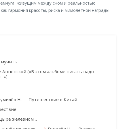
жемчуга, живущим между сном и реальностью
 как гармония красоты, риска и мимолётной награды
 мучить…
Анненской («В этом альбоме писать надо
и…»)
Гумилёв Н. — Путешествие в Китай
шествие
нцыре железном…
, я шёл по земле…
Гумилёв Н. — Русалка