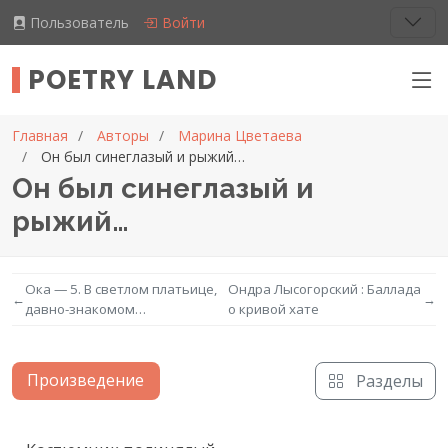
Пользователь
Войти
POETRY LAND
Главная
Авторы
Марина Цветаева
Он был синеглазый и рыжий…
Он был синеглазый и
рыжий…
Ока — 5. В светлом платьице,
Ондра Лысогорский : Баллада
←
→
давно-знакомом…
о кривой хате
Произведение
Разделы