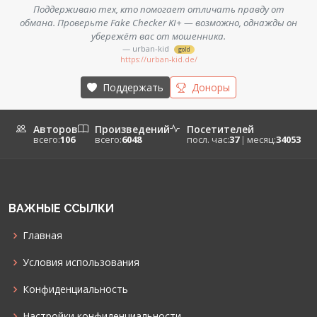
Поддерживаю тех, кто помогает отличать правду от
обмана. Проверьте Fake Checker KI+ — возможно, однажды он
убережёт вас от мошенника.
— urban-kid
gold
https://urban-kid.de/
Поддержать
Доноры
Авторов
Произведений
Посетителей
всего:
106
всего:
6048
посл. час:
37
|
месяц:
34053
ВАЖНЫЕ ССЫЛКИ
Главная
Условия использования
Конфиденциальность
Настройки конфиденциальности