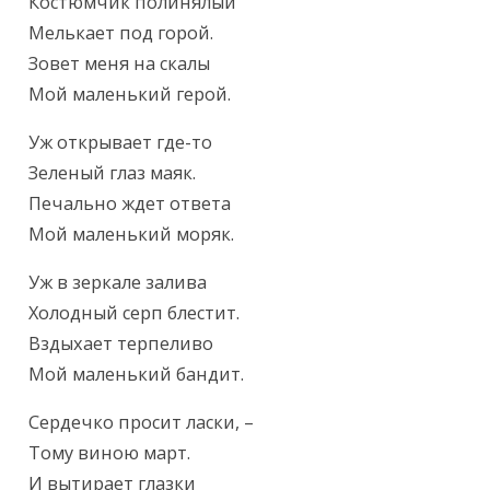
Текст произведения
Костюмчик полинялый

Мелькает под горой.

Зовет меня на скалы

Мой маленький герой.
Уж открывает где-то

Зеленый глаз маяк.

Печально ждет ответа

Мой маленький моряк.
Уж в зеркале залива

Холодный серп блестит.

Вздыхает терпеливо

Мой маленький бандит.
Сердечко просит ласки, –

Тому виною март.

И вытирает глазки
