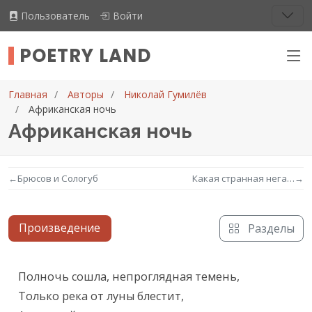
Пользователь
Войти
POETRY LAND
Главная
Авторы
Николай Гумилёв
Африканская ночь
Африканская ночь
←
Брюсов и Сологуб
Какая странная нега…
→
Произведение
Разделы
Текст произведения
Полночь сошла, непроглядная темень,

Только река от луны блестит,
