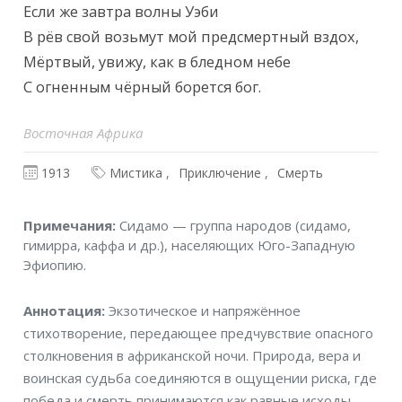
Если же завтра волны Уэби

В рёв свой возьмут мой предсмертный вздох,

Мёртвый, увижу, как в бледном небе

С огненным чёрный борется бог.
Восточная Африка
1913
Мистика
Приключение
Смерть
Примечания
Примечания:
Сидамо — группа народов (сидамо,
гимирра, каффа и др.), населяющих Юго-Западную
Эфиопию.
Аннотация
Аннотация:
Экзотическое и напряжённое
стихотворение, передающее предчувствие опасного
столкновения в африканской ночи. Природа, вера и
воинская судьба соединяются в ощущении риска, где
победа и смерть принимаются как равные исходы