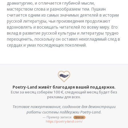
драматургию, и отличается глубиной мысли,
мастерством слова и разнообразием тем. Пушкин
считается одним из самых значимых деятелей в истории
русской литературы, чьи произведения продолжают
вдохновлять и восхищать читателей по всему миру. Его
вклад в развитие русской культуры и литературы трудно
переоценить, поскольку он оставил неизгладимый след в
сердцах и умах последующих поколений.
Poetry-Land живёт благодаря вашей поддержке.
Если за месяц соберём 100 €, следующий месяц будет без
рекламы для всех.
Тестовое пожертвование, созданное для демонстрации
Поддерживаю тех, кто помогает отличать правду от
обмана. Проверьте Fake Checker KI+ — возможно, однажды он
работы системы поддержки Poetry-Land.
убережёт вас от мошенника.
— Пример записи
bronze
https://poetry-land.com/
— urban-kid
gold
https://urban-kid.de/