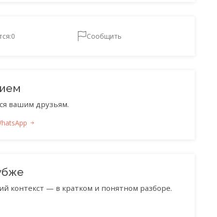
тся:
0
Сообщить
нием
ся вашим друзьям.
WhatsApp
убже
ий контекст — в кратком и понятном разборе.