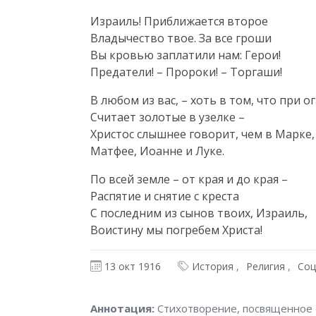
Израиль! Приближается второе

Владычество твое. За все гроши

Вы кровью заплатили нам: Герои!

Предатели! – Пророки! – Торгаши!
В любом из вас, – хоть в том, что при ог
Считает золотые в узелке –

Христос слышнее говорит, чем в Марке,

Матфее, Иоанне и Луке.
По всей земле – от края и до края –

Распятие и снятие с креста

С последним из сынов твоих, Израиль,

Воистину мы погребем Христа!
13 окт 1916
История
Религия
Соц
Аннотация
Аннотация:
Стихотворение, посвященное 