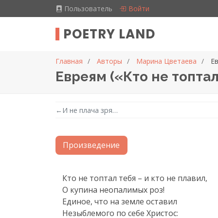
Пользователь
Войти
POETRY LAND
Главная
Авторы
Марина Цветаева
Ев
Евреям («Кто не топтал
←
И не плача зря…
Произведение
Текст произведения
Кто не топтал тебя – и кто не плавил,

О купина неопалимых роз!

Единое, что на земле оставил

Незыблемого по себе Христос: