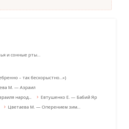
ья и сонные рты…
ебренно – так бескорыстно…»)
ева М. — Азраил
раиля народ...
Евтушенко Е. — Бабий Яр
Цветаева М. — Оперением зим…