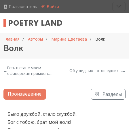
Пользователь
Войти
POETRY LAND
Главная
Авторы
Марина Цветаева
Волк
Волк
Есть в стане моем –
←
Об ушедших – отошедших…
→
офицерская прямость…
Произведение
Разделы
Текст произведения
Было дружбой, стало службой.

Бог с тобою, брат мой волк!
