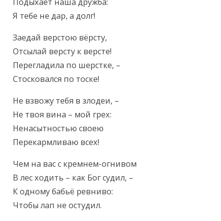
Подыхает наша дружба:

Я тебе не дар, а долг!
Заедай верстою вёрсту,

Отсылай версту к версте!

Перегладила по шерстке, –

Стосковался по тоске!
Не взвожу тебя в злодеи, –

Не твоя вина – мой грех:

Ненасытностью своею

Перекармливаю всех!
Чем на вас с кремнем-огнивом

В лес ходить – как Бог судил, –

К одному бабьё ревниво:

Чтобы лап не остудил.