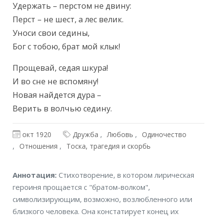
Удержать – перстом не двину:

Перст – не шест, а лес велик.

Уноси свои седины,

Бог с тобою, брат мой клык!
Прощевай, седая шкура!

И во сне не вспомяну!

Новая найдется дура –

Верить в волчью седину.
окт 1920
Дружба
Любовь
Одиночество
Отношения
Тоска, трагедия и скорбь
Аннотация
Аннотация:
Стихотворение, в котором лирическая
героиня прощается с "братом-волком",
символизирующим, возможно, возлюбленного или
близкого человека. Она констатирует конец их