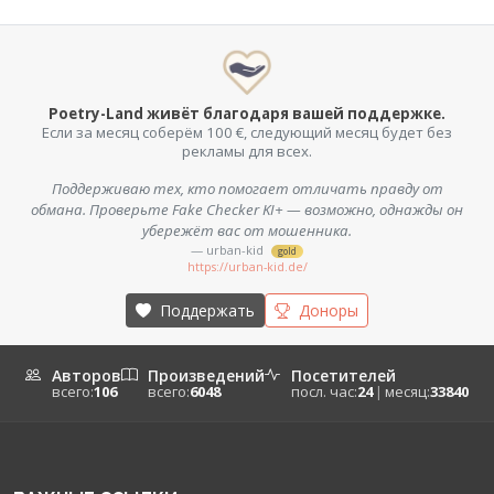
Poetry-Land живёт благодаря вашей поддержке.
Если за месяц соберём 100 €, следующий месяц будет без
рекламы для всех.
Поддерживаю тех, кто помогает отличать правду от
обмана. Проверьте Fake Checker KI+ — возможно, однажды он
убережёт вас от мошенника.
— urban-kid
gold
https://urban-kid.de/
Поддержать
Доноры
Авторов
Произведений
Посетителей
всего:
106
всего:
6048
посл. час:
24
|
месяц:
33840