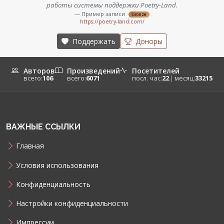
работы системы поддержки Poetry-Land.
— Пример записи
bronze
https://poetry-land.com/
Поддержать
Доноры
Авторов
Произведений
Посетителей
всего:
106
всего:
6071
посл. час:
22
|
месяц:
33215
ВАЖНЫЕ ССЫЛКИ
Главная
Условия использования
Конфиденциальность
Настройки конфиденциальности
Импрессум