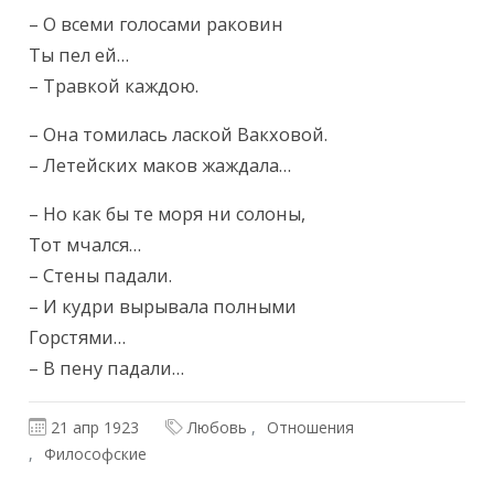
Текст произведения
– О всеми голосами раковин

Ты пел ей…

– Травкой каждою.
– Она томилась лаской Вакховой.

– Летейских маков жаждала…
– Но как бы те моря ни солоны,

Тот мчался…

– Стены падали.

– И кудри вырывала полными

Горстями…

– В пену падали…
21 апр 1923
Любовь
Отношения
Философские