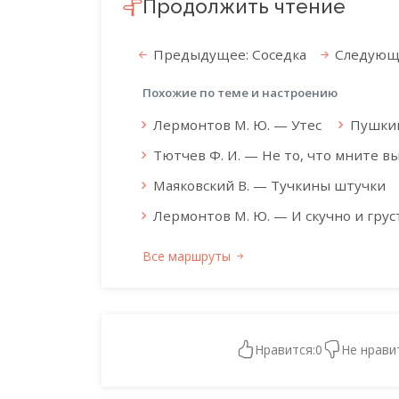
Продолжить чтение
Предыдущее: Соседка
Следующе
Похожие по теме и настроению
Лермонтов М. Ю. — Утес
Пушкин
Тютчев Ф. И. — Не то, что мните в
Маяковский В. — Тучкины штучки
Лермонтов М. Ю. — И скучно и гру
Все маршруты
Нравится:
0
Не нрави