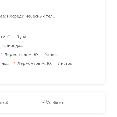
е: Посреди небесных тел...
 А. С. — Туча
ы, природа…
Лермонтов М. Ю. — Узник
стно…
Лермонтов М. Ю. — Листок
тся:
0
Сообщить