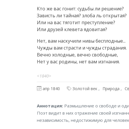
Кто же вас гонит: судьбы ли решение?

Зависть ли тайная? злоба ль открытая?

Или на вас тяготит преступление?

Или друзей клевета ядовитая?
Нет, вам наскучили нивы бесплодные...

Чужды вам страсти и чужды страдания.

Вечно холодные, вечно свободные,

Нет у вас родины, нет вам изгнания.
<1840>
апр 1840
Золотой век
Природа
С
Аннотация
Аннотация:
Размышление о свободе и оди
Поэт видит в них отражение своей изгнанн
независимость, недостижимую для человек