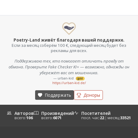
Poetry-Land живёт благодаря вашей поддержке.
Если за месяц соберём 100 €, следующий месяц будет без
рекламы для всех.
Поддерживаю тех, кто помогает отличать правду от
обмана. Проверьте Fake Checker KI+ — возможно, однажды он
убережёт вас от мошенника.
— urban-kid
gold
https://urban-kid.de/
Поддержать
Доноры
Авторов
Произведений
Посетителей
всего:
106
всего:
6071
посл. час:
22
|
месяц:
33521