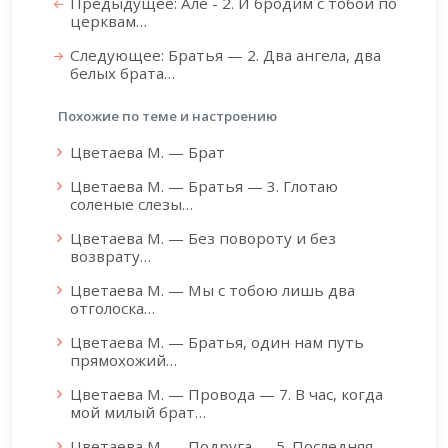
Предыдущее: Але - 2. И бродим с тобой по
церквам…
Следующее: Братья — 2. Два ангела, два
белых брата…
Похожие по теме и настроению
Цветаева М. — Брат
Цветаева М. — Братья — 3. Глотаю
соленые слезы…
Цветаева М. — Без повороту и без
возврату…
Цветаева М. — Мы с тобою лишь два
отголоска…
Цветаева М. — Братья, один нам путь
прямохожий…
Цветаева М. — Провода — 7. В час, когда
мой милый брат…
Цветаева М. — Подруга — 5. Последняя