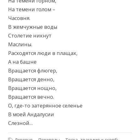
Текст произведения
На темени горном,

На темени голом –

Часовня.

В жемчужные воды

Столетие никнут

Маслины.

Расходятся люди в плащах,

А на башне

Вращается флюгер,

Вращается денно,

Вращается нощно,

Вращается вечно.

О, где-то затерянное селенье

В моей Андалусии

Слезной…
Деревня
Переводы
Тоска, трагедия и скорбь