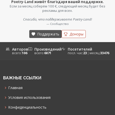
Poetry-Land живёт благодаря вашей поддержке.
Если за месяц соберём 100 €, следующий месяц будет без
рекламы для всех.
Спасибо, что поддерживаете Poetry-Land!
— Сообщество
Поддержать
Доноры
Авторов
Произведений
Посетителей
всего:
106
всего:
6071
посл. час:
23
|
месяц:
33476
ВАЖНЫЕ ССЫЛКИ
Главная
Условия использования
Конфиденциальность