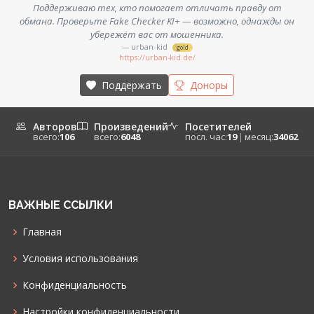
Поддерживаю тех, кто помогает отличать правду от
обмана. Проверьте Fake Checker KI+ — возможно, однажды он
убережёт вас от мошенника.
— urban-kid
gold
https://urban-kid.de/
Поддержать
Доноры
Авторов
Произведений
Посетителей
всего:
106
всего:
6048
посл. час:
19
|
месяц:
34062
ВАЖНЫЕ ССЫЛКИ
Главная
Условия использования
Конфиденциальность
Настройки конфиденциальности