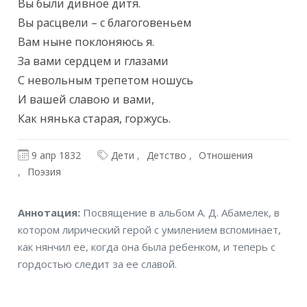
Вы были дивное дитя.

Вы расцвели – с благоговеньем

Вам ныне поклоняюсь я.

За вами сердцем и глазами

С невольным трепетом ношусь

И вашей славою и вами,

Как нянька старая, горжусь.
9 апр 1832
Дети
Детство
Отношения
Поэзия
Аннотация
Аннотация:
Посвящение в альбом А. Д. Абамелек, в
котором лирический герой с умилением вспоминает,
как нянчил ее, когда она была ребенком, и теперь с
гордостью следит за ее славой.