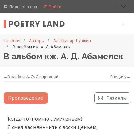
Пользователь
Войти
POETRY LAND
Главная
Авторы
Александр Пушкин
В альбом кж. А. Д. Абамелек
В альбом кж. А. Д. Абамелек
←
В альбом А. О. Смирновой
Гнедичу
→
Произведение
Разделы
Текст произведения
Когда-то (помню с умиленьем)

Я смел вас няньчить с восхищеньем,
