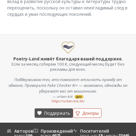
вклад в развитие русской культуры и литературы трудно
переоценить, поскольку он оставил неизгладимый след в
сердцах и умах последующих поколений.
Poetry-Land живёт благодаря вашей поддержке.
Если за месяц соберём 100 €, следующий месяц будет без
рекламы для всех.
Поддерживаю тех, кто помогает отличать правду от
обмана. Проверьте Fake Checker KI+ — возможно, однажды он
убережёт вас от мошенника.
— urban-kid
gold
https://urban-kid.de/
Поддержать
Доноры
Авторов
Произведений
Посетителей
всего:
106
всего:
6071
посл. час:
18
|
месяц:
33440