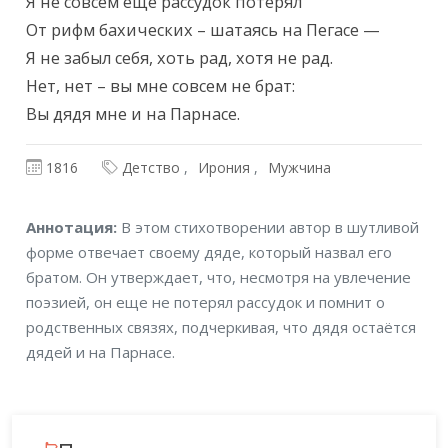
Текст произведения
Я не совсем еще рассудок потерял

От рифм бахических – шатаясь на Пегасе —

Я не забыл себя, хоть рад, хотя не рад.

Нет, нет – вы мне совсем не брат:

Вы дядя мне и на Парнасе.
1816
Детство
Ирония
Мужчина
Аннотация
Аннотация:
В этом стихотворении автор в шутливой
форме отвечает своему дяде, который назвал его
братом. Он утверждает, что, несмотря на увлечение
поэзией, он еще не потерял рассудок и помнит о
родственных связях, подчеркивая, что дядя остаётся
дядей и на Парнасе.