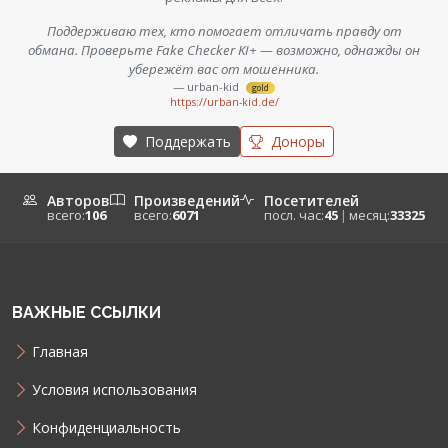
Поддерживаю тех, кто помогает отличать правду от
обмана. Проверьте Fake Checker KI+ — возможно, однажды он
убережёт вас от мошенника.
— urban-kid
gold
https://urban-kid.de/
Поддержать
Доноры
Авторов
Произведений
Посетителей
всего:
106
всего:
6071
посл. час:
45
|
месяц:
33325
ВАЖНЫЕ ССЫЛКИ
Главная
Условия использования
Конфиденциальность