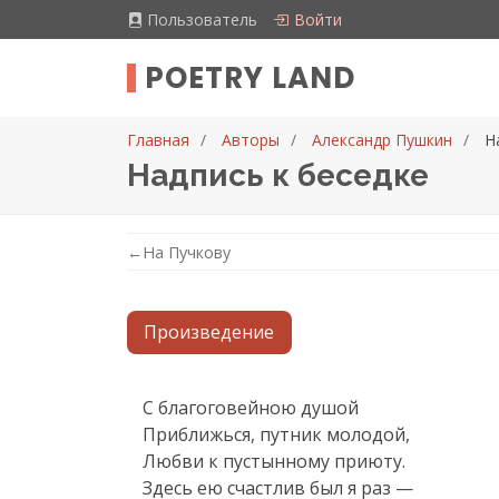
Пользователь
Войти
POETRY LAND
Главная
Авторы
Александр Пушкин
Н
Надпись к беседке
←
На Пучкову
Произведение
Текст произведения
С благоговейною душой

Приближься, путник молодой,

Любви к пустынному приюту.

Здесь ею счастлив был я раз —
