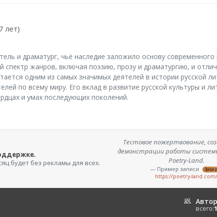
7 лет)
тель и драматург, чьё наследие заложило основу современного 
 спектр жанров, включая поэзию, прозу и драматургию, и отлич
тается одним из самых значимых деятелей в истории русской л
лей по всему миру. Его вклад в развитие русской культуры и л
ердцах и умах последующих поколений.
Тестовое пожертвование, соз
демонстрации работы систем
поддержке.
Poetry-Land.
сяц будет без рекламы для всех.
— Пример записи
bron
https://poetry-land.com
Авто
всего: