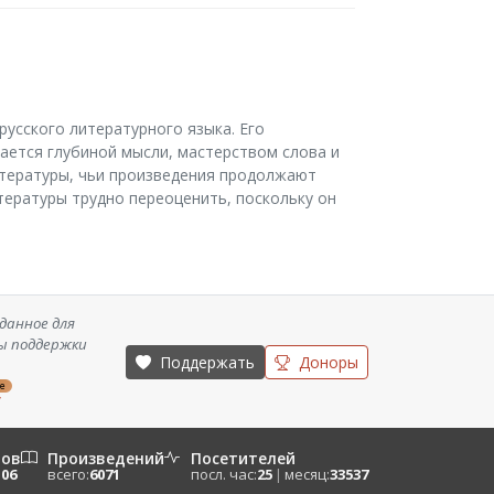
русского литературного языка. Его
ается глубиной мысли, мастерством слова и
итературы, чьи произведения продолжают
итературы трудно переоценить, поскольку он
данное для
ы поддержки
Поддержать
Доноры
ze
/
ров
Произведений
Посетителей
106
всего:
6071
посл. час:
25
|
месяц:
33537