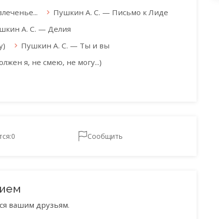
леченье...
Пушкин А. С. — Письмо к Лиде
шкин А. С. — Делия
у)
Пушкин А. С. — Ты и вы
лжен я, не смею, не могу...)
тся:
0
Сообщить
нием
ся вашим друзьям.