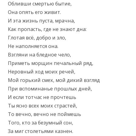
Обливши смертью бытие,

Она опять его живит.

И эта жизнь пуста, мрачна,

Как пропасть, где не знают дна:

Глотая всё, добро и зло,

Не наполняется она.

Взгляни на бледное чело,

Приметь морщин печальный ряд,

Неровный ход моих речей,

Мой горький смех, мой дикий взгляд

При вспоминанье прошлых дней,

И если тотчас не прочтешь

Ты ясно всех моих страстей,

То вечно, вечно не поймешь

Того, кто за безумный сон,

За миг столетьями казнен.