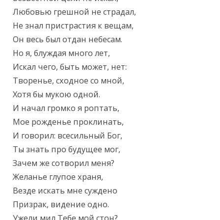
Любовью грешной не страдал,

Не знал пристрастия к вещам,

Он весь был отдан небесам.

Но я, блуждая много лет,

Искал чего, быть может, нет:

Творенье, сходное со мной,

Хотя бы мукою одной.

И начал громко я роптать,

Мое рожденье проклинать,

И говорил: всесильный Бог,

Ты знать про будущее мог,

Зачем же сотворил меня?

Желанье глупое храня,

Везде искать мне суждено

Призрак, видение одно.

Ужели мил Тебе мой стон?
