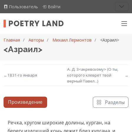
Пользователь
Войти
POETRY LAND
Главная
Авторы
Михаил Лермонтов
<Азраил>
<Азраил>
А. Д. 3<акревскому> (О ты,
←
1831-го января
которого клеврет твой
→
верный Павел...)
Произведение
Разделы
Текст произведения
Речка, кругом широкие долины, курган, на 
берегу издохший конь лежит близ кургана, и 