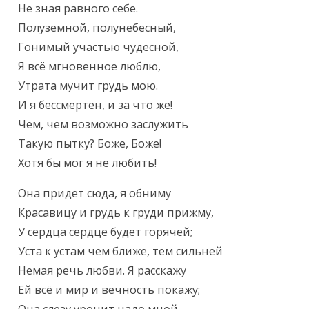
Не зная равного себе.

Полуземной, полунебесный,

Гонимый участью чудесной,

Я всё мгновенное люблю,

Утрата мучит грудь мою.

И я бессмертен, и за что же!

Чем, чем возможно заслужить

Такую пытку? Боже, Боже!

Хотя бы мог я не любить!
Она придет сюда, я обниму

Красавицу и грудь к груди прижму,

У сердца сердце будет горячей;

Уста к устам чем ближе, тем сильней

Немая речь любви. Я расскажу

Ей всё и мир и вечность покажу;
