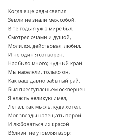
Когда еще ряды светил

Земли не знали меж собой,

В те годы я уж в мире был,

Смотрел очами и душой,

Молился, действовал, любил.

И не один я сотворен,

Нас было много; чудный край

Мы населяли, только он,

Как ваш давно забытый рай,

Был преступленьем осквернен.

Я власть великую имел,

Летал, как мысль, куда хотел,

Мог звезды навещать порой

И любоваться их красой

Вблизи, не утомляя взор;
