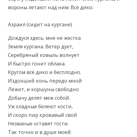
вороны летают над ним. Всё дико.

Азраил (сидит на кургане)
Дождуся здесь; мне не жестка

Земля кургана. Ветер дует,

Серебряный ковыль волнует

И быстро гонит облака.

Кругом всё дико и бесплодно.

Издохший конь передо мной

Лежит, и коршуны свободно

Добычу делят меж собой.

Уж хладные белеют кости,

И скоро пир кровавый свой

Незваные оставят гости.

Так точно и в душе моей:
