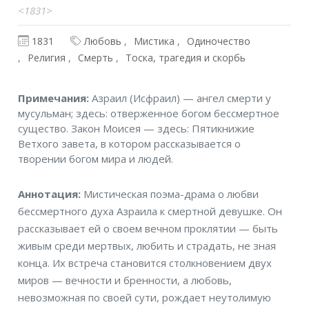
<1831>
1831
Любовь
Мистика
Одиночество
Религия
Смерть
Тоска, трагедия и скорбь
Примечания
Примечания:
Азраил (Исфраил) — ангел смерти у
мусульман; здесь: отверженное богом бессмертное
существо. Закон Моисея — здесь: Пятикнижие
Ветхого завета, в котором рассказывается о
творении богом мира и людей.
Аннотация
Аннотация:
Мистическая поэма-драма о любви
бессмертного духа Азраила к смертной девушке. Он
рассказывает ей о своем вечном проклятии — быть
живым среди мертвых, любить и страдать, не зная
конца. Их встреча становится столкновением двух
миров — вечности и бренности, а любовь,
невозможная по своей сути, рождает неутолимую