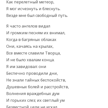
Как перелетный метеор,

Я мог исчезнуть и блеснуть.

Везде мне был свободный путь.
Я часто ангелов видал

И громким песням их внимал,

Когда в багряных облаках

Они, качаясь на крылах,

Все вместе славили Творца,

И не было хвалам конца.

Я им завидовал: они

Беспечно проводили дни,

Не знали тайных беспокойств,

Душевных болей и расстройств,

Волнения враждебных дум

И горьких слез; их светлый ум

Безвестной цели не искал,
