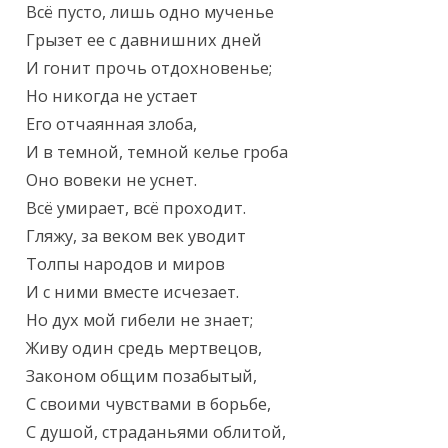
Всё пусто, лишь одно мученье

Грызет ее с давнишних дней

И гонит прочь отдохновенье;

Но никогда не устает

Его отчаянная злоба,

И в темной, темной келье гроба

Оно вовеки не уснет.

Всё умирает, всё проходит.

Гляжу, за веком век уводит

Толпы народов и миров

И с ними вместе исчезает.

Но дух мой гибели не знает;

Живу один средь мертвецов,

Законом общим позабытый,

С своими чувствами в борьбе,

С душой, страданьями облитой,
