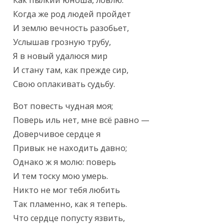
Как пылкий юноша, ловлю.

Когда же род людей пройдет

И землю вечность разобьет,

Услышав грозную трубу,

Я в новый удалюся мир

И стану там, как прежде сир,

Свою оплакивать судьбу.
Вот повесть чудная моя;

Поверь иль нет, мне всё равно —

Доверчивое сердце я

Привык не находить давно;

Однако ж я молю: поверь

И тем тоску мою умерь.

Никто не мог тебя любить

Так пламенно, как я теперь.

Что сердце попусту язвить,
