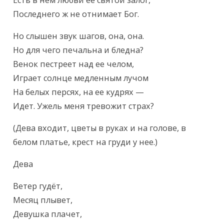
Есть в нем любви ее святой залог,

Последнего ж не отнимает Бог.
Но слышен звук шагов, она, она.

Но для чего печальна и бледна?

Венок пестреет над ее челом,

Играет солнце медленным лучом

На белых персях, на ее кудрях —

Идет. Ужель меня тревожит страх?
(Дева входит, цветы в руках и на голове, в 
белом платье, крест на груди у нее.)
Дева
Ветер гудёт,

Месяц плывет,

Девушка плачет,
