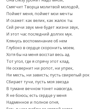
Она слезу уронит надо мной,

Смягчит Творца молитвой молодой,

Поймет меня, поймет мои мечты

И скажет: как велик, как жалок ты.

Сей речи звук мне будет жизни звук,

И этот час последний долгих мук.

Клянусь воспоминание об нем

Глубоко в сердце схоронить моем,

Хотя бы на меня восстал весь ад.

Тот угол, где я спрячу этот клад,

Не осквернит ни ропот, ни упрек,

Ни месть, ни зависть; пусть свирепый рок

Сбирает тучи, пусть моя звезда

В тумане вечном тонет навсегда,

Я не боюсь; есть сердце у меня

Надменное и полное огня,
