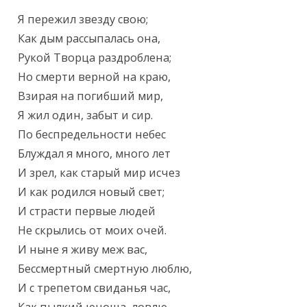
Я пережил звезду свою;

Как дым рассыпалась она,

Рукой Творца раздроблена;

Но смерти верной на краю,

Взирая на погибший мир,

Я жил один, забыт и сир.

По беспредельности небес

Блуждал я много, много лет

И зрел, как старый мир исчез

И как родился новый свет;

И страсти первые людей

Не скрылись от моих очей.

И ныне я живу меж вас,

Бессмертный смертную люблю,

И с трепетом свиданья час,
