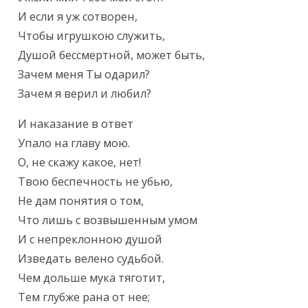
И если я уж сотворен,

Чтобы игрушкою служить,

Душой бессмертной, может быть,

Зачем меня Ты одарил?

Зачем я верил и любил?
И наказание в ответ

Упало на главу мою.

О, не скажу какое, нет!

Твою беспечность не убью,

Не дам понятия о том,

Что лишь с возвышенным умом

И с непреклонною душой

Изведать велено судьбой.

Чем дольше мука тяготит,

Тем глубже рана от нее;
