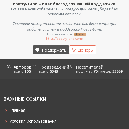
Poetry-Land живёт благодаря вашей поддержке.
Если за месяц соберём 100 €, следующий месяц будет без
рекламы для всех.
Тестовое пожертвование, созданное для демонстрации
работы системы поддержки Poetry-Land.
— Пример записи
bronze
https://poetry-land.com/
Поддержать
Доноры
Авторов
Произведений
Посетителей
всего:
106
всего:
6048
посл. час:
76
|
месяц:
33889
ВАЖНЫЕ ССЫЛКИ
Главная
Условия использования