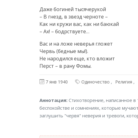
Даже богиней тысячерукой

– В гнезд, в звезд черноте –

Как ни кружи вас, как ни баюкай

– Ах! – бодрствуете…
Вас и на ложе неверья гложет

Червь (бедные мы!).

Не народился еще, кто вложит

Перст – в рану Фомы.
7 янв 1940
Одиночество
Религия
Аннотация
Аннотация:
Стихотворение, написанное в 
беспокойстве и сомнениях, которые мучают
заглушить "червя" неверия и тревоги, кото