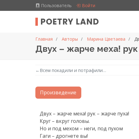
Пользователь
Войти
POETRY LAND
Главная
Авторы
Марина Цветаева
Дв
Двух – жарче меха! рук
←
Всем покадили и потрафили…
Произведение
Текст произведения
Двух – жарче меха! рук – жарче пуха!

Круг – вкруг головы.

Но и под мехом – неги, под пухом

Гаги – дрогнете вы!