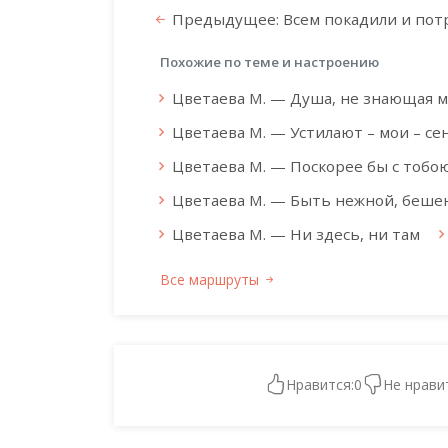
Предыдущее: Всем покадили и по
Похожие по теме и настроению
Цветаева М. — Душа, не знающая 
Цветаева М. — Устилают – мои – се
Цветаева М. — Поскорее бы с тобо
Цветаева М. — Быть нежной, беше
Цветаева М. — Ни здесь, ни там
Все маршруты
Нравится:
0
Не нрави