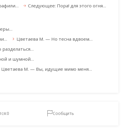
трафили…
Следующее: Пора! для этого огня…
меры…
ни…
Цветаева М. — Но тесна вдвоем…
ю разделаться…
ной и шумной…
Цветаева М. — Вы, идущие мимо меня…
тся:
0
Сообщить